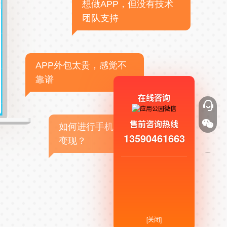
想做APP，但没有技术
团队支持
APP外包太贵，感觉不
靠谱
在线咨询
售前咨询热线
如何进行手机APP商业
13590461663
变现？
[关闭]