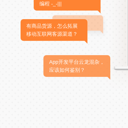
编程 -_-|||
有商品货源，怎么拓展
移动互联网客源渠道？
App开发平台云龙混杂，
应该如何鉴别？