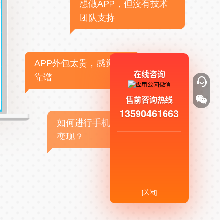
想做APP，但没有技术
团队支持
APP外包太贵，感觉不
在线咨询
靠谱
售前咨询热线
13590461663
如何进行手机APP商业
变现？
[关闭]