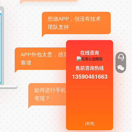
想做APP，但没有技术
团队支持
在线咨询
APP外包太贵，感觉不
靠谱
售前咨询热线
13590461663
如何进行手机APP商业
变现？
[关闭]