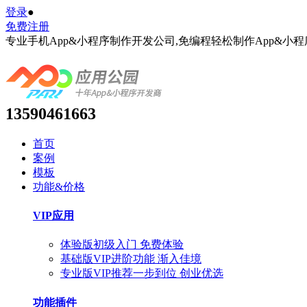
登录
●
免费注册
专业手机App&小程序制作开发公司,免编程轻松制作App&小程
13590461663
首页
案例
模板
功能&价格
VIP应用
体验版
初级入门 免费体验
基础版VIP
进阶功能 渐入佳境
专业版VIP
推荐
一步到位 创业优选
功能插件