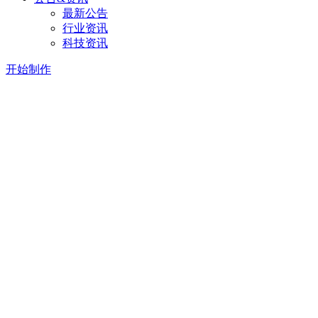
最新公告
行业资讯
科技资讯
开始制作
厦门APP软件开发制作公司
厦门APP公司哪家好，厦门APP开发有哪些优势？想要在厦门
使用，无需任何编程经验，傻瓜式操作，以及多种功能控件，拖
你可能遇到的问题
应用公园App制作平台帮你解决