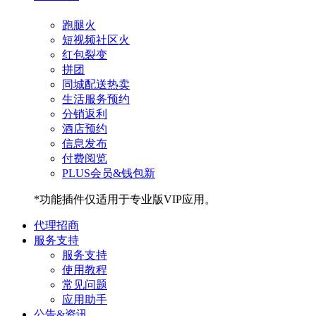
跑腿
火
短视频社区
火
红包裂变
拼团
同城配送
热卖
生活服务预约
分销返利
酒店预约
信息发布
付费阅览
PLUS会员&钱包
新
*功能插件仅适用于专业版VIP应用。
代理招商
服务支持
服务支持
使用教程
常见问题
应用助手
公告&资讯