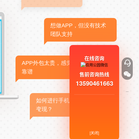
想做APP，但没有技术
团队支持
在线咨询
APP外包太贵，感觉不
靠谱
售前咨询热线
13590461663
如何进行手机APP商业
变现？
[关闭]