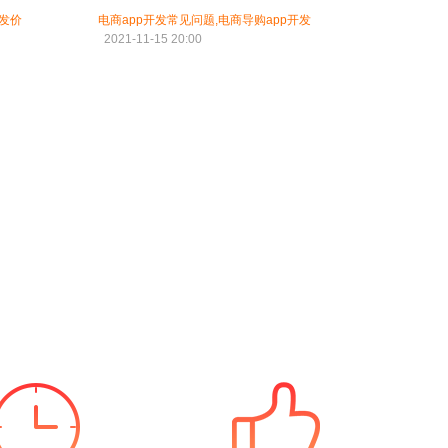
开发价
电商app开发常见问题,电商导购app开发
2021-11-15 20:00