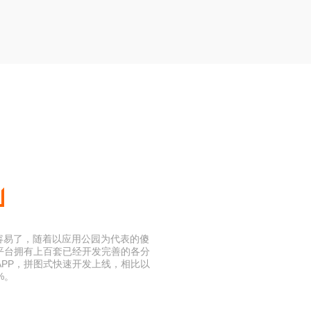
很容易了，随着以应用公园为代表的傻
平台拥有上百套已经开发完善的各分
PP，拼图式快速开发上线，相比以
%。