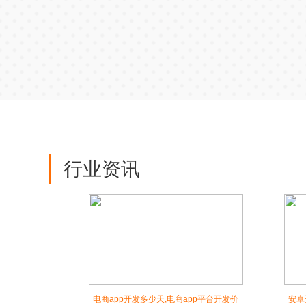
行业资讯
电商app开发多少天,电商app平台开发价
安卓