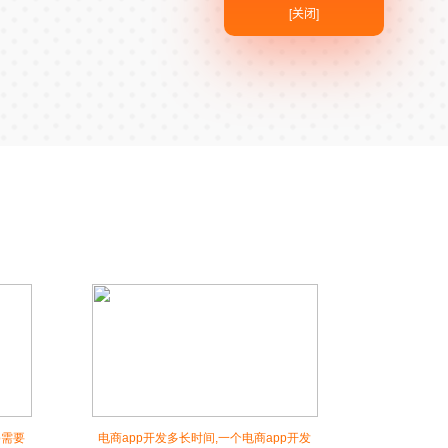
[关闭]
p需要
电商app开发多长时间,一个电商app开发