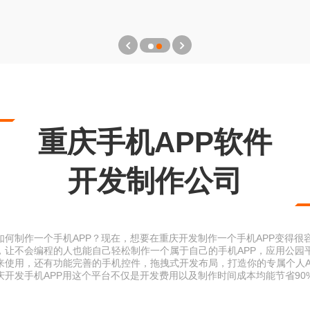
重庆手机APP软件
开发制作公司
如何制作一个手机APP？现在，想要在重庆开发制作一个手机APP变得
起，让不会编程的人也能自己轻松制作一个属于自己的手机APP，应用公园
拿来使用，还有功能完善的手机控件，拖拽式开发布局，打造你的专属个人A
庆开发手机APP用这个平台不仅是开发费用以及制作时间成本均能节省90