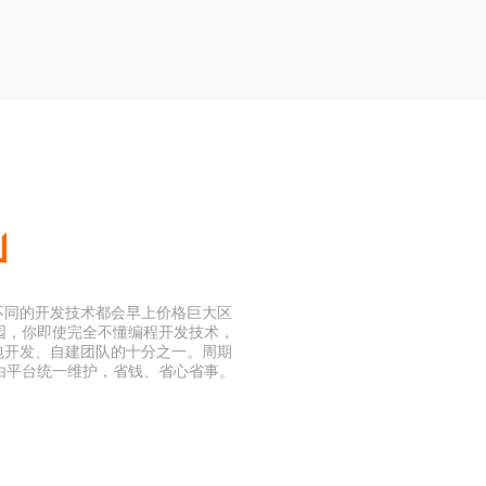
不同的开发技术都会早上价格巨大区
公园，你即使完全不懂编程开发技术，
包开发、自建团队的十分之一。周期
由平台统一维护，省钱、省心省事。