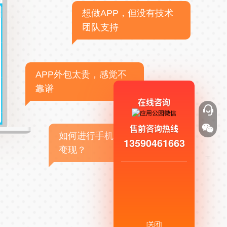
想做APP，但没有技术
团队支持
APP外包太贵，感觉不
靠谱
在线咨询
售前咨询热线
如何进行手机APP商业
13590461663
变现？
[关闭]