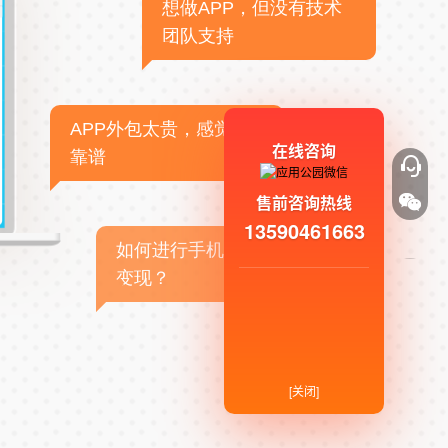
想做APP，但没有技术
团队支持
APP外包太贵，感觉不
在线咨询
靠谱
售前咨询热线
13590461663
如何进行手机APP商业
变现？
[关闭]