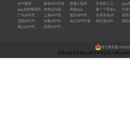
APP案例
美食APP开发
直播小程序开发
外卖网上订餐app开发
app的政策风险
本地化内容策略
冥想App
做一个安卓app需要什么
广州APP开发公司
上海APP软件开发公司
南京APP开发外包
天津手机APP开发
沈阳APP开发公司
长春APP开发价格
海口APP开发
哈尔滨APP开发
佛山APP开发公司
东莞APP开发公司
粤公网安备 440306
应用公园,专业级app制作开发公司,10年ap