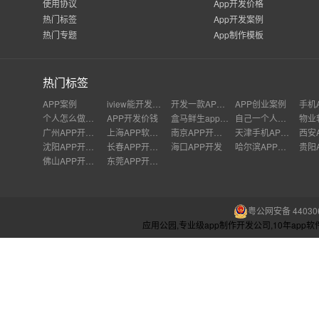
使用协议
App开发价格
热门标签
App开发案例
热门专题
App制作模板
热门标签
APP案例
iview能开发APP吗
开发一款APP需要多少钱?
APP创业案例
个人怎么做新零售
APP开发价钱
盒马鲜生app开发
自己一个人做一个app
广州APP开发公司
上海APP软件开发公司
南京APP开发外包
天津手机APP开发
沈阳APP开发公司
长春APP开发价格
海口APP开发
哈尔滨APP开发
佛山APP开发公司
东莞APP开发公司
粤公网安备 440306
应用公园,专业级app制作开发公司,10年ap