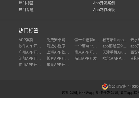
热门标签
App开发案例
热门专题
App制作模板
热门标签
APP案例
免费安卓网站制作下载
做一个语聊app运营需要多少钱
教育培训app开发公司
去水
软件APP开发怎么做
‌附近小程序
一个带APP功能的产品开发需要什么条件
app都是怎么赚钱的
ap
广州APP开发公司
上海APP软件开发公司
南京APP开发外包
天津手机APP开发
沈阳APP开发公司
长春APP开发价格
海口APP开发
哈尔滨APP开发
佛山APP开发公司
东莞APP开发公司
粤公网安备 440306
应用公园,专业级app制作开发公司,10年ap