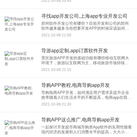
2021-10-08 20:45
一，也被认为是外卖APP的替代品。但是，外卖能
APP和外卖小程序只是
寻找app开发公司,上海app专业开发公司
郑州软件开发公司有哪些？目前开发和公司的郑州
软件越来越多当你想要开发APP的时候应该如何在
开发和公司？找到和选择郑州APP建议大家可以通
2021-10-08 21:00
过以下渠道查询了解一下/什么是公司，开发？的郑
州阿斯特-郑州软件
导游app定制,app订票软件开发
景区旅游APP开发的基础功能有哪些移动互联网大
环境下，旅游以互联网为主，移动旅游市场持续升
温，用户数量稳步增长。与此同时，越来越多的旅
2021-10-08 21:15
游业加入这个大家庭。将专业旅游应用连接并添加
到开发，以提供行业解决
导购APP教程,电商导购app开发
导购电商APP开发，如何满足用户需求及提升企业
效率随着人们生活水平的不断提高，电商app在我们
的生活中不断涌现，而受互联网发展的影响，电商
2021-10-08 21:30
软件也形成了一定的品类，方便用户根据实际需求
下载合适的电商软件
导购APP这么推广,电商导购app开发
一起探讨开发超市商城导购类App软件的实用性随着
现代经济的发展和人们消费水平的提高，大大小小
的超市已经屹立于城市之间，商品种类繁多。齐全