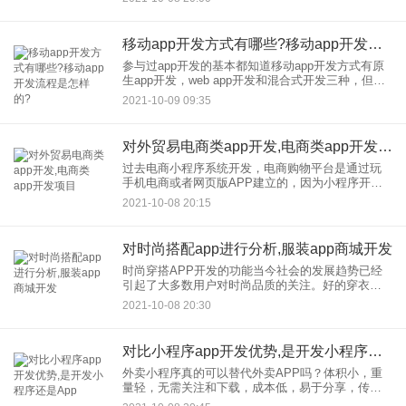
图标等。 2.编辑模板进入模
移动app开发方式有哪些?移动app开发流程是怎样的?
参与过app开发的基本都知道移动app开发方式有原
生app开发，web app开发和混合式开发三种，但移
动app开发流程的主要部分大致是一样的。 传统的
2021-10-09 09:35
对外贸易电商类app开发,电商类app开发项目
过去电商小程序系统开发，电商购物平台是通过玩
手机电商或者网页版APP建立的，因为小程序开发
成本低，入口多，顾客快。此外，其强大的功能堪
2021-10-08 20:15
比APP，用户体验优于H5，交易方式更便捷。我们
来介绍一下电商小程
对时尚搭配app进行分析,服装app商城开发
时尚穿搭APP开发的功能当今社会的发展趋势已经
引起了大多数用户对时尚品质的关注。好的穿衣打
扮可以大大提升一个人的气场和外貌，这也让人们
2021-10-08 20:30
注意到穿衣服的必要性。互联网时代，服装搭配
APP的开发设计，让用户
对比小程序app开发优势,是开发小程序还是App
外卖小程序真的可以替代外卖APP吗？体积小，重
量轻，无需关注和下载，成本低，易于分享，传播
速度快。是外卖，成为平台创业者的较佳选择之