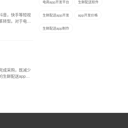
电商app开发平台
生鲜配送软件
抖音，快手等短视
生鲜配送app开发
app开发价格
革转型。对于电商
生鲜配送app制作
完成采购，既减少
生鲜配送app软