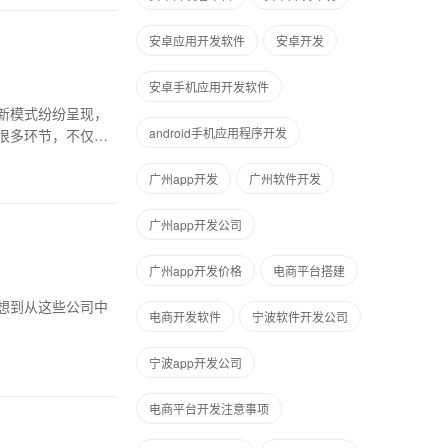
安卓应用开发软件
安卓开发
安卓手机应用开发软件
新模式纷纷呈现，
android手机应用程序开发
很多环节，不仅提
广州app开发
广州软件开发
广州app开发公司
广州app开发价格
电商平台搭建
想到从这些公司中
电商开发软件
宁波软件开发公司
宁波app开发公司
电商平台开发注意事项