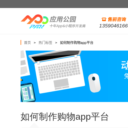
1359046166
首页
热门标签
如何制作购物app平台
>
>
如何制作购物app平台