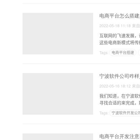
电商平台怎么搭建
2022-05-18 11:18
来
互联网的飞速发展，
这些电商新模式将传
高了
Tags:
电商平台搭建
宁波软件公司咋样
2022-05-16 18:12
来
我们知道，在宁波软
寻找合适的来完成，
Tags:
宁波软件开发公
电商平台开发注意