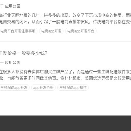
自于
应用公园
商行业天翻地覆的几年，拼多多的出现，改变了下沉市场电商的格局，而
电商交易的闭环，从而引起了一股电商直播带货风，传统电商平台都在变
电商平台开发注意事项
电商app开发
电商app开发平台
p开发价格一般要多少钱?
自于
应用公园
在很多人都没有去实体店购买生鲜产品了，而是通过一些生鲜配送软件来
触，也能节省更多时间做其他事。像朴朴超市，美团优选等都是比较常用的
生鲜配送app开发
app开发价格
生鲜配送app制作