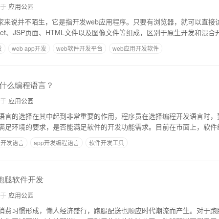
自于
应用公园
大家来说并不陌生，它是指开发web应用程序。只要有浏览器，就可以直接
vlet、JSP页面、HTML文件以及图像文件等组成，区别于原生开发和混合
发
web app开发
web软件开发平台
web应用开发软件
什么编程语言？
自于
应用公园
语言的选择在其中起到非常重要的作用，程序员在选择编程开发语言时，
满足环境的要求，是否能满足软件的开发功能需求。目前在市面上，软件
件开发语言
app开发编程语言
软件开发工具
？跑腿软件开发
自于
应用公园
消费习惯形成，懒人经济盛行，跑腿配送也顺应时代潮流而产生。对于跑