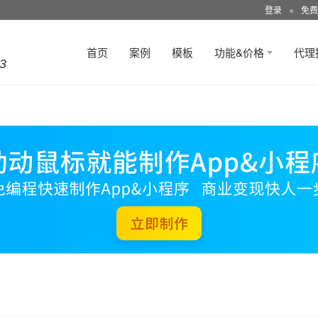
登录
●
免费
首页
案例
模板
功能&价格
代理
3