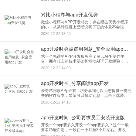
为在你的网站上面就已经可以介绍完所有东西，并
且能够很详细，并
对比小程序与app开发优势
微信小程序与APP开发相比，存在哪些优势小程序
的小，从某种程度上已经说明了它的体量不会很
大，但是可以实现一些功能相对简单、交互相对简
2020-12-22 13:45
单的服务需求，同时解决了App长期以来多平台适
配、多应用市场分发、开
app开发时会被盗用创意_安全应用app开发
求一个先进的APP开发服务商？凌云APP制作平
台，拥有扎实的技术基础和移动APP开发经验，专
注于移动互联网。1、策划能力强，针对客户需求进
2020-12-22 14:00
行具体分析2、富于创意的设计，注重每个细节，让
用户体验达到较佳
app开发时长_分享阅读app开发
爱奇艺阅读APp谁有，求分享我可以为您提供一份完
整的软件版本，希望可以帮助到您！点击下载爱奇
艺阅读App1、【新手福利】首次下载注册的新用
2020-12-22 14:15
户，可享受30天免费阅读特权2、【书圈评论】阅读
过程中可以评论
app开发时间_公司要求员工安装开发版本app
开发一个app要多久开发一个app要多久？这个一般
要看功能而定，一般在一个月至3个月左右。开发
APP，推荐夏日葵电商，开发一个APP要多久还需