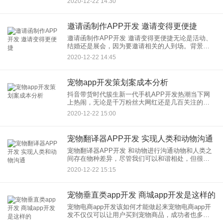
2020-12-22 14:30
要看具体的要求，如果希望更完善一点，更美观一
些，代码是需要
邀请函制作APP开发 邀请变得更便捷
邀请函制作APP开发 邀请变得更便捷无论是活动、
结婚还是展会，因为要邀请相关的人到场。背景、
插图、选择自己喜欢的模板：成千上万款模板供用
2020-12-22 14:45
户挑选，分类详细，有企业、活动、节假日和个人
等类型。 2、在线
宠物app开发策划案成本分析
抖音带货时代簇生新一代手机APP开发热潮当下网
上热闹，无论是千万粉丝大网红还是几百关注的个
人小主播，2020年时代变迁，很多传统行业冲击严
2020-12-22 15:00
重，一个时代的发展，必定带来一个新机遇的突飞
猛进，手机APP开
宠物翻译器APP开发 实现人类和动物沟通
宠物翻译器APP开发 和动物进行沟通动物和人类之
间存在物种差异，尽管我们可以和谐相处，但很难
做到心意相通，因为语言的隔阂不是那么容易克服
2020-12-22 15:15
的。宠物翻译器APP开发能通过收集动物的声音，
并且利用算法，并且
宠物垂直类app开发 商城app开发是这样的
宠物电商app开发该如何才能做起来宠物电商app开
发不仅仅可以让用户买到宠物商品，成功者也多，
为什么要开发宠物电商app？ 据统计：中国的宠物数