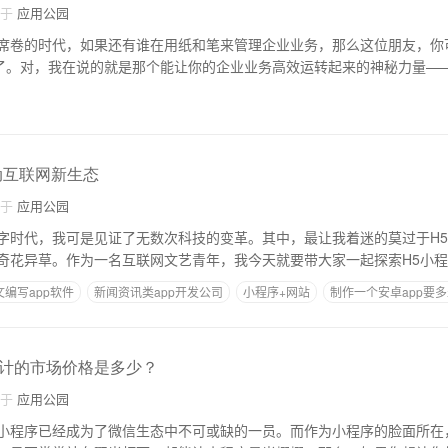
自于
应用公园
席卷的时代，如果还有谁在用纸和笔来管理企业业务，那么这位朋友，你
”了。对，我在说的就是那个能让你的企业业务高效运转起来的神秘力量—
动互联网新生态
自于
应用公园
字时代，我可是见证了无数次科技的变革。其中，最让我着迷的莫过于H
奇花异草。作为一名互联网文艺青年，我今天就要带大家一起探索H5小
文编写app软件
新闻资讯类app开发公司
小程序+网站
制作一个安卓app要
么技术
设计的市场价格是多少？
自于
应用公园
小程序已经成为了微信生态中不可或缺的一员。而作为小程序的脸面所在，