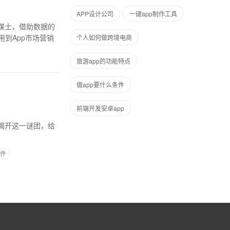
APP设计公司
一键app制作工具
谋士，借助数据的
到App市场营销
个人如何做跨境电商
旅游app的功能特点
做app要什么条件
前端开发安卓app
揭开这一谜团，给
条件