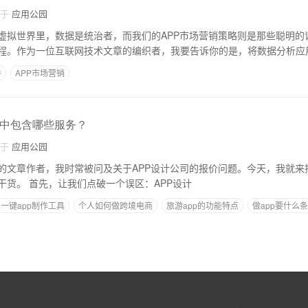
自于
应用公园
虚拟世界里，数据是统治者，而我们的APP市场营销策略则是那些聪明的
程。作为一位互联网技术文章的编织者，我要告诉你的是，将数据分析应用
件
APP市场营销
价中包含哪些服务？
自于
应用公园
的文章作者，我时常被问及关于APP设计公司的报价问题。今天，我就来
大家带来一些实用的干货。 首先，让我们点破一个误区：APP设计
一键app制作工具
个人如何做跨境电商
旅游app的功能特点
做app要什么