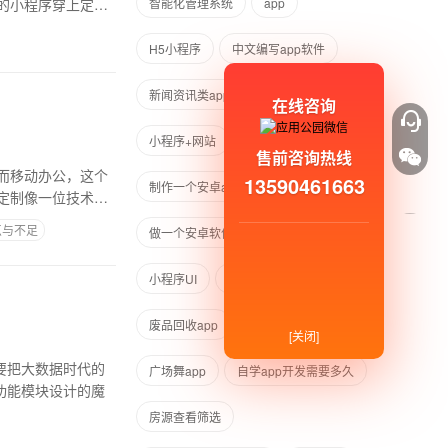
的小程序穿上定制
智能化管理系统
app
H5小程序
中文编写app软件
新闻资讯类app开发公司
在线咨询
小程序+网站
售前咨询热线
而移动办公，这个
13590461663
制作一个安卓app要多少钱
定制像一位技术界
点与不足
做一个安卓软件需要什么技术
小程序UI
小程序UI设计
废品回收app
安卓app
[关闭]
要把大数据时代的
广场舞app
自学app开发需要多久
功能模块设计的魔
房源查看筛选