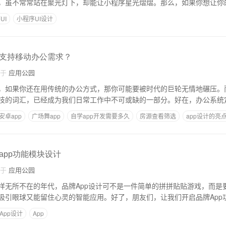
，虽不常常站在聚光灯下，却能让小程序星光熠熠。那么，如果你想让你
UI
小程序UI设计
支持移动办公需求？
自于
应用公园
，如果你还在用传统的办公方式，那你可能要被时代的巨轮无情地碾压。
技的词汇，已经成为我们日常工作中不可或缺的一部分。好在，办公系统
安卓app
广场舞app
自学app开发需要多久
房源查看筛选
app设计的亮
app功能模块设计
自于
应用公园
样无所不在的年代，品牌App设计可不是一件简单的拼拼贴贴游戏，而是
吸引眼球又能留住心灵的智能应用。好了，朋友们，让我们开启品牌App
App设计
App