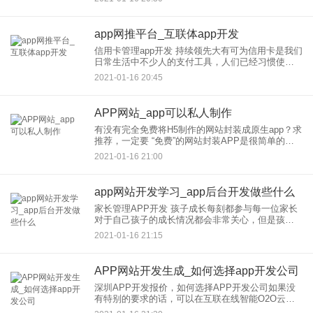
定制开发过程当中，重要的是找到一个好的产品经
理，找到好的产品经理你
app网推平台_互联体app开发
信用卡管理app开发 持续领先大有可为信用卡是我们
日常生活中不少人的支付工具，人们已经习惯使用
信用卡来支付。即使行业竞争突刺激烈，其还是突
2021-01-16 20:45
出重围博得越来越多用户的喜爱。科技感也比较
强。 信用卡管理ap
APP网站_app可以私人制作
有没有完全免费将H5制作的网站封装成原生app？求
推荐，一定要 “免费”的网站封装APP是很简单的，
而且免费。亥著开发者服务平台就可以做。注意较
2021-01-16 21:00
后一张图里的那些插件，封装本身是免费的，但是
额外插件是收
app网站开发学习_app后台开发做些什么
家长管理APP开发 孩子成长每刻都参与每一位家长
对于自己孩子的成长情况都会非常关心，但是孩子
的学习状态未必可以时刻跟进，工作压力和孩子成
2021-01-16 21:15
长的压力掺杂在一起，不少家长都找不着北。主要
帮助家长来管理孩子学
APP网站开发生成_如何选择app开发公司
深圳APP开发报价，如何选择APP开发公司如果没
有特别的要求的话，可以在互联在线智能O2O云平
台上生成一个APP，选择相应的套餐，2880元起