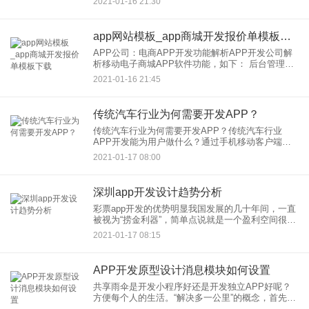
2021-01-16 21:30
的，一键就可以生成安卓、IOS和微商城了，挺方便
的。但是需
app网站模板_app商城开发报价单模板下载
APP公司：电商APP开发功能解析APP开发公司解
析移动电子商城APP软件功能，如下： 后台管理系
统：商品展示体系，其他辅助功能，会员及支付体
2021-01-16 21:45
系。 商品发布系统：商品列表、商品展示、商品描
述、用户
传统汽车行业为何需要开发APP？
传统汽车行业为何需要开发APP？传统汽车行业
APP开发能为用户做什么？通过手机移动客户端，
新车资讯、二手车信息等，并可以通过客户端随时
2021-01-17 08:00
随地与4S店客服人员沟通，传统汽车行业APP前
景：一方面是汽车行业
深圳app开发设计趋势分析
彩票app开发的优势明显我国发展的几十年间，一直
被视为“捞金利器”，简单点说就是一个盈利空间很大
的行业。监管也越发严格， 在仅售之前，销售终端
2021-01-17 08:15
也发生了深刻的变化。随着技术不断升级，通过禁
售整顿一段时间
APP开发原型设计消息模块如何设置
共享雨伞是开发小程序好还是开发独立APP好呢？
方便每个人的生活。“解决多一公里”的概念，首先给
人们提供方便和节省时间，其次它是非常环保