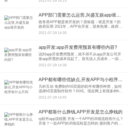
2021-07-29 14:15
是朋友们总觉得需要金币的时候金币不够用。我该
怎么办？我
APP部门需要怎么运营,兴盛互娱app谁开发的
政务类APP都是谁开发的？原标题：谁是开发？的
政府应用 2021年，APP在开发，迎来热潮，政府响
应互联网号召，先后推出开发APP，希望为人们提
2021-07-29 14:30
供更加便捷高效的服务。河马边肖收集了这些天的
数据，发
app开发:app开发费用预算有哪些内容?
说到app开发费用预算，就不得不从app开发公司开
发app所需的成本说起了。首先说人员成本，一款
app开发，一般需要有产品经理、UI设计工程师、安
2021-07-29 14:39
卓(Android)开发工程师、苹果(IOS)开发工程
APP都有哪些优缺点,开发APP与小程序有什么不同
凡科互动 免费制作h5页面的软件有哪些种类，如何
选择h5页面制作软件？叫h5。现在网上有很多种h5
免费制作软件，比较几个不同的方面就能选出比较
2021-07-29 14:45
好的。 1.h5页面上的制作是什么 为了给用
APP都靠什么挣钱,APP开发是怎么挣钱的
rp软件app流程图 开发一个APP的详细流程有什么？
开发？一款APP的详细流程是怎样的 接到客户的咨
询后，我们需要给规划方几个方案，客户服务选择