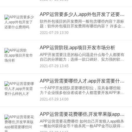
餐更方便。与此同时，外卖各大平台和企业也从移
动APP市场获
APP运营要多少人,app外包开发了还要什么费用吗
软件外包项目的开发费用一般包含哪些内容？原标
题：软件外包项目开发费用有哪些内容？ 许多企业
人经常觉得，当他们在外包发送软件项目时，他们
2021-07-29 13:30
不知道为什么要花钱。他们不知道每笔钱都用在哪
里，是有价值的还是
APP运营阶段,app项目开发市场分析
APP开发需要注意的核心问题是什么每个人都要有
自己的分辨能力；选择一款口碑好、实力强的软件
非常重要，开发公司一是避免可能出现的麻烦，二
2021-07-29 13:45
是保证APP软件的持久性和稳定性。APP开发需要
关注的核心问题是什
APP运营需要哪些人才,app开发需要什么样的人才
一个APP开发团队需要哪些职位，应具备哪些能
力？企业很多创业者或者个人都需要开发APP来积
累客户。有人认为开发APP是一个很简单的东西，
2021-07-29 14:00
只是让程序员写代码。这只是外包平台上一些广告
给我们的一个误解。其
APP运营需要花费哪些,开发苹果版app都需要哪些问题
APP运营需要花费哪些 如何自己开发狼人app狼杀
一餐如何获得金币？狼杀死一枚APP金币以获得策
略 比如盗用身份，买加班卡等。都需要花金币，但