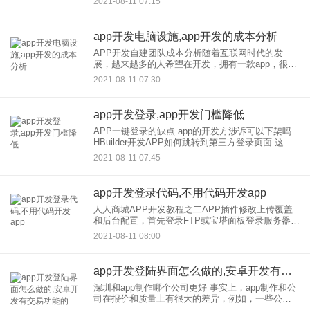
2021-08-11 07:15
遇到类似的问题。让我们言归正传。已经有很多成
熟的跨
app开发电脑设施,app开发的成本分析
APP开发自建团队成本分析随着互联网时代的发
展，越来越多的人希望在开发，拥有一款app，很多
人在开发和公司苦苦寻找一款APP，或者组建自己
2021-08-11 07:30
的团队。让我与你分享一位朋友在开发建立自己团
队的经历 作为
app开发登录,app开发门槛降低
APP一键登录的缺点 app的开发方涉诉可以下架吗
HBuilder开发APP如何跳转到第三方登录页面 这需
要根据第三方的请求模式来确定，如果需要打开第
2021-08-11 07:45
三方登录页面。具体参数可以在官方mui文档中
app开发登录代码,不用代码开发app
人人商城APP开发教程之二APP插件修改上传覆盖
和后台配置，首先登录FTP或宝塔面板登录服务器，
找到文件路径1/addons/ewei _ shop
2021-08-11 08:00
v2/core/mobile/path 2/
app开发登陆界面怎么做的,安卓开发有交易功能的app
深圳和app制作哪个公司更好 事实上，app制作和公
司在报价和质量上有很大的差异，例如，一些公司
可以报价低至1万的价格。原来价格这么低是因为他