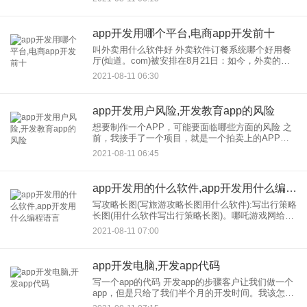
同事聊到Web前端工程师的职位。没想到这次小小
的聊天，反映了我们对这
app开发用哪个平台,电商app开发前十
叫外卖用什么软件好 外卖软件订餐系统哪个好用餐
厅(灿道。com)被安排在8月21日：如今，外卖的用
餐方式已经逐渐渗透到我们的日常生活中。很多朋
2021-08-11 06:30
友为了方便选择打电话到外卖。那么什么软件适合
打电话给外卖？
app开发用户风险,开发教育app的风险
想要制作一个APP，可能要面临哪些方面的风险 之
前，我接手了一个项目，就是一个拍卖上的APP，
开发周期45天，运营时间12个月。在开发的费用为8
2021-08-11 06:45
万元，后续在费用的支出约为30万元。经营12个月
后，有人
app开发用的什么软件,app开发用什么编程语言
写攻略长图(写旅游攻略长图用什么软件):写出行策略
长图(用什么软件写出行策略长图)。哪吒游戏网给大
家带来了详细的出行策略长图介绍(用什么软件写的
2021-08-11 07:00
出行策略长图)。你可以看。希望这张旅行策略长图
(用什么软
app开发电脑,开发app代码
写一个app的代码 开发app的步骤客户让我们做一个
app，但是只给了我们半个月的开发时间。我该怎么
办？急迫的 至于你问的数字，很多外包和公司都会