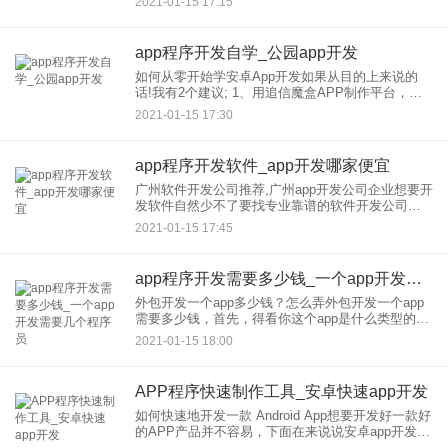
2021-01-15 17:15
c++，java之类的。JAVA是安卓app开发的基础语言
app程序开发自学_公园app开发
如何从零开始学安卓App开发如果从目的上来说的
话!我有2个建议; 1、用追信魔盒APP制作平台，这
个平台可以设置RSS网络链接，对新闻的各个分类
2021-01-15 17:30
也可以做排版。 2、用应用公园APP开发制作平台，
这个平
app程序开发软件_app开发哪家便宜
广州软件开发公司推荐,广州app开发公司企业想要开
发软件自然少不了要找专业靠谱的软件开发公司合
作，但鱼龙混杂需要用心筛选。软件开发，通常指
2021-01-15 17:45
APP开发，拥有得天独厚的资源优势，有app软件开
发需求的朋友
app程序开发需要多少钱_一个app开发需要几个程序员
外包开发一个app多少钱？怎么弄外包开发一个app
需要多少钱，首先，得看你这个app是什么类型的，
具体有哪些功能，不能功能的app所需要的费用是不
2021-01-15 18:00
同的，如【应用公园】外包开发一款企业展示类型
的app可
APP程序快速制作工具_安卓快速app开发
如何快速地开发一款 Android App想要开发好一款好
的APP产品并不容易，下面在来说说安卓app开发过
程中需要注意的问题：1、安卓app开发有自己规范