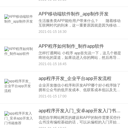
示，目前App Store内的软件数量超过25万
APP移动端软件制作_app制作开发
生活服务类APP能给用户带来什么？ 随着移动
互联网时代的到来，这一重要原因就是因为移动互
联网的发展带动了手机APP软件的开发，手机APP
2021-01-15 16:30
制作让大家有了更方便的生活。随着近段时间生活
服务类APP软件的
APP程序如何制作_制作app软件
怎样打通网站 小程序 app首先说一下，这几个都是
终转化的渠道，如果说进入你的网站，然后再导入
你的小程序或者是APP，这很明显是多此一举，因
2021-01-15 16:45
为在你的网站上面就已经可以介绍完所有东西，并
且能够很详细，并
app程序开发_企业平台app开发流程
企业开发微信小程序和开发APP哪个好小程序除了
拥有公众号的低开发成本、低获客成本低以及无需
下载等优势，在服务请求延时与用户使用体验是都
2021-01-15 17:00
得到了较大幅度的提升，使得其能够承载跟复杂的
服务功能以及使用户获得
app程序开发入门_安卓app开发入门书籍推荐
我想自学网站网页的建设和APP的制作需要买些什
么书没有编程基础的话，可以从编程的入门开始
学，比如basic和pascal，再转C语言，慢慢看看