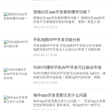
发人员致力于提高面部识别的处理速度，增强
宠物社区app开发都有哪些功能？
宠物社区app开发都有哪些功能？ 宠物社区app软件
开发可为宠物提供更好的服务。宠物一直是人类较
好的朋友。宠物不仅会在孤独时陪伴使用者，而且
2021-02-17 10:15
对于某些优质的家养宠物而言，它们有时还
手机地图APP开发功能分析
手机地图APP开发 手机地图APP开发公司专家称，
地图导航APP开发为人们的出行带来了无限的便利
性。各大互联网巨头开始逐渐收紧对基于手机地图
2021-02-17 10:30
O2O的投入，并尝试弱化地图类APP的平台
5G时代哪些手机APP开发可以推动市场
5G时代哪些手机APP开发可以推动市场 5g时代，推
动移动应用市场发展！随着5g时代的到来，网络速
度越来越快，用户体验越来越好，移动互联网的发
2021-02-17 10:45
展又达到了一个高峰，这也影响和改变着我们
海外app开发需要注意什么问题
海外app开发需要注意什么问题 一、开发App之前要
先想好商业模式 通常来说，将App作为一种平台，
帮助两个相互依存的群体进行交流是一种不错的商