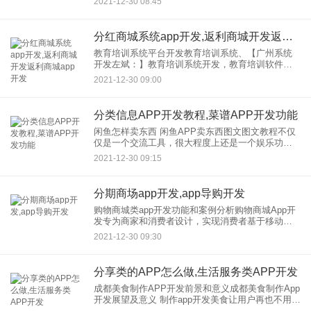
2021-12-30 08:45
或者只是收集垃圾。随着年龄的增长，城市的变
化，社会的
分红商城系统app开发,返利商城开发返利商城app开发
教育培训系统平台开发教育培训系统、【广州系统
开发左斌：】教育培训系统开发，教育培训软件开
发，教育培训app开发，教育培训系统软件、教育培
2021-12-30 09:00
训系统模型开发、教育培训系统平台开发、教育培
训系统定制 教育
分类信息APP开发教程,菜谱APP开发功能
闲鱼怎样卖东西 闲鱼APP卖东西图文图文教程不仅
仅是一个交流工具，很大程度上还是一个娱乐功
能。还要认真学习一些小知识！ 很多朋友不知道怎
2021-12-30 09:15
么在闲鱼APP上卖东西赚钱。接下来，边肖将为大
家介绍闲鱼AP
分期商场app开发,app导购开发
购物商城类app开发功能和案例分析购物商城App开
发专为商家和消费者设计，实现消费者基于移动终
端的线上购物。 在商场购物不再需要寻找世界各地
2021-12-30 09:30
的店铺，购物商城APP的用户可以轻松解决找路问
题。购物中
分享类的APP怎么做,生活服务类APP开发
成都美食制作APP开发前景和意义成都美食制作App
开发展望及意义 制作app开发美食让用户再也不用担
心吃什么和怎么吃了。在企业开发美食制作App中，