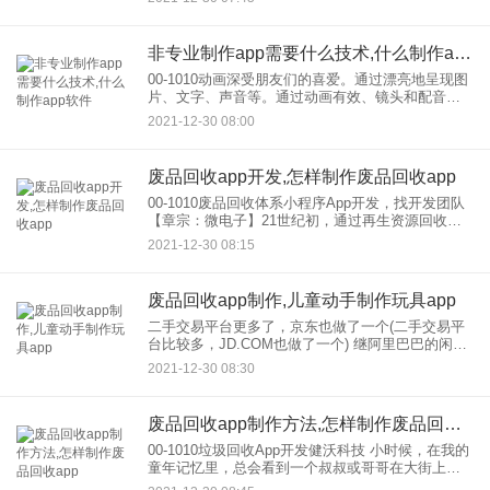
这样的应用，多少钱大概要花多少钱？ 打造这么复
杂的类似淘宝电商商
非专业制作app需要什么技术,什么制作app软件
00-1010动画深受朋友们的喜爱。通过漂亮地呈现图
片、文字、声音等。通过动画有效、镜头和配音，
flash已经是制作知名的动画软件。flash动画除了
2021-12-30 08:00
flash还有什么软件？本文从易到难介绍了几种制作
废品回收app开发,怎样制作废品回收app
00-1010废品回收体系小程序App开发，找开发团队
【章宗：微电子】21世纪初，通过再生资源回收体
系建设试点工作，初步形成了“回收网点分拣中心配
2021-12-30 08:15
送市场”三位一体的回收体系，适应了当时的社会基
本情况，
废品回收app制作,儿童动手制作玩具app
二手交易平台更多了，京东也做了一个(二手交易平
台比较多，JD.COM也做了一个) 继阿里巴巴的闲
鱼、58同城转等二手交易平台之后，JD.COM也开始
2021-12-30 08:30
试水二手电商 近日，JD.COM悄悄推
废品回收app制作方法,怎样制作废品回收app
00-1010垃圾回收App开发健沃科技 小时候，在我的
童年记忆里，总会看到一个叔叔或哥哥在大街上，
用脚盯着三轮车，嘴里喊着要回收旧家电、废品，