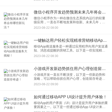
内外都很常见，只要有需求，大多数企业都会选择
一个可靠的移动A
微信小程序开发趋势预测未来几年将会有哪些新玩法？
微信小程序作为一种在微信生态系统内运行的轻量
级应用，一直在不断地发展和创新。未来几年，微
信小程序的开发趋势可能会涵盖以下新玩法： 1. 强
2023-08-22 08:00
化社交互动： 微信作为社交平台，
一键触达用户轻松实现精准营销移动App推送服务大揭秘！
移动App推送服务是一种通过应用程序向用户发送通
知、消息或提醒的营销工具。以下是一些实现精准
营销的移动App推送服务的要点： 1. 数据分析和用
2023-08-22 08:30
户洞察： 在开始推送服务之
小游戏开发新趋势抓住用户心理创造留存奇迹！
小游戏开发一直在不断演变，以下是一些新趋势和
策略，可以帮助你抓住用户心理，创造留存奇迹：
1. 社交互动和多人合作： 小游戏可以引入更多的社
2023-08-22 09:00
交互动元素，如多人合作、竞技对
如何通过移动APP UI设计提升用户体验！
移动App的用户界面（UI）设计是提升用户体验的重
要因素之一。以下是一些通过移动App UI设计来提
升用户体验的方法： 1. 简洁而直观的设计： 设计应