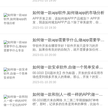
2023-01-10 19:00
产品的开发完成后，需要进行测试，这样以后用户
的使用过程中就
如何做一款app软件,如何做app的市场分析
APP开发之前，该如何做APP产品规划？ APP开
发，我该如何规划APP产品？除了审美疲劳，你有
没有想过较好的APP产品是什么？相信很多朋友都
2023-01-10 19:30
觉得这个问题很难回答。 作为行业专家，中维科始
终认为，
如何做一款app需要学什么,做app需要学什么专业
学软件开发在哪里学好？软件开发只是学习的开
始。如果你有良好的自制力，就不需要参加任何培
训班；如果你自制力差，你可以参加任何培训班。
2023-01-10 20:00
大多数培训班都会告诉你他们教的Python和Java有
多厉害，但
如何做一款安卓软件,自做一个简单安卓软件
00-1010【问题补充】作为标题，开发的安卓应用市
场也受到很多开发人的青睐。那么，开发？的安卓
应用怎么样 首先你要知道怎么写程序代码，熟悉安
2023-01-10 20:30
卓App开发语言——Java技术。同时还要学习各种类
C
如何做一款和别人一模一样的APP,做一个定位的APP
00-1010图片来自网络 大二第二学期接触到“神奇
榜”。那时，记录多的任务是简单的事情，比如今天
要完成什么，明天要做什么。 当时只有一个文件