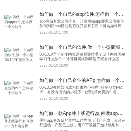
————当数据量大的时候，软件就会堵塞。
如何做一个自己的app软件,怎样做一个小软件
app商城开发公司排名，开发商城app哪家公司靠谱
如何判断app目前是否在开发和公司？排名如何评价
一款APP的质量？开发公司？让我们在这里分析一
2023-01-10 17:30
下： 你有专业资格吗？ 要搞清楚一个APP
如何做一个自己的软件,做一个小型商城APP需要什么
00-1010学习制作网页需要看哪些书？设计网页需要
学习什么软件？计算机网络和网络工程有什么区
别？我们一起来看看吧！ 学习网页需要看哪些书？
2023-01-10 18:00
首先可以告诉想学做网页的朋友。关于网站建设，
如何做一个自己企业的APp,怎样做一个小软件
00-1010教你如何成为自由的小程序! 很多朋友问边
肖，有没有没钱的小程序？(想吃顿免费的午餐，哈)
这年头，想吃免费午餐的朋友还是很多的，但是边
2023-01-10 18:30
肖不会让你失望的。没有钱，小程序非常可以做
到！
如何做一款App并上线运行,如何做app的市场分析
手机app开发后的维护工作界面设计已完成，后台运
行流畅，产品已上线，用户下载量开始持续增加。
一切都朝着好的方向发展，但实际情况并非如此。