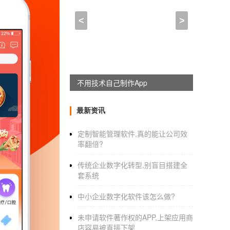
app的开发环境是什么意思
<
>
2021-08-17 06:15:00
来自于
应用公园
前端开发是什么？前端开发是什么意
什么是前线开发？前线开发是做什么的？网络前
不用技术自己制作App
细介绍前端的开发知识。
最新资讯
一：什么是前端开发？前端开发是什么意思
定制智能管理软件,真的能让公司效
率翻倍?
前端开发主要是用户创建的网页，或者一些应用
传统企业数字化转型,别盲目搭建全
前端框架和技术。从而实现各种产品的用户页
套系统
有酷炫的有效在上面。然而，随着web的发展
中小企业数字化软件该怎么做?
css3的快速发展使得网页更加美观，用户体验
未申请软件著作权的APP,上架应用商
二：前端的核心技术
店容易被直接下架