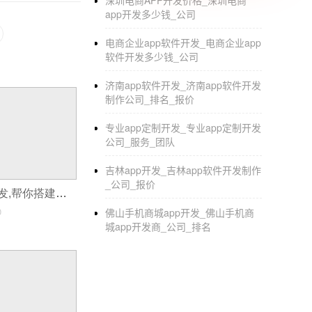
深圳电商APP开发价格_深圳电商
面的要求，APP制作工作人员将设计一套完整
app开发多少钱_公司
一种是用外包如果自己建队，队员需要磨合，
电商企业app软件开发_电商企业app
择外包服务，专业
APP开发公司
在建筑设计和
软件开发多少钱_公司
随着APP市场的日益细分，APP的开发要求
济南app软件开发_济南app软件开发
在此基础上，进行产品开发架构、基础功能设
制作公司_排名_报价
速、透明，成为目前APP开发的主流趋势。
专业app定制开发_专业app定制开发
公司_服务_团队
Ebbs是中国领先的移动应用在线平台。在
移动
模式，才能在移动互联网时代生存。你可以来E
吉林app开发_吉林app软件开发制作
_公司_报价
共享售货系统开发,帮你搭建赚钱机器!
0
佛山手机商城app开发_佛山手机商
城app开发商_公司_排名