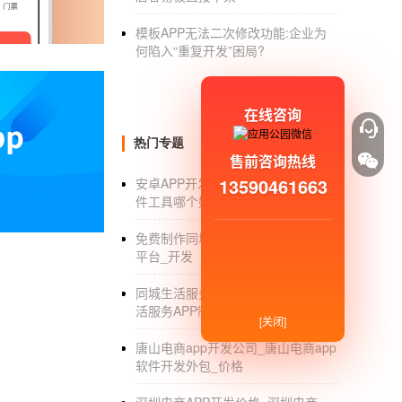
1.超文本标记语言
模板APP无法二次修改功能:企业为
它是一种超文本标记语言，可以实现网页并在
何陷入“重复开发”困局?
说，学好是成为Web开发必须掌握的技能，主
脚本语言，主要用于客户端，为网页添加动态功
在线咨询
这就是前端开发。关于前端开发的具体含义，请
热门专题
售前咨询热线
广州APP开发公司
谈什么是APP，A
13590461663
安卓APP开发软件_安卓APP开发软
虽然市场上有各种各样的应用，但对于很多用
件工具哪个好_傻瓜式制作_公司
的问号。其实APP虽然看似小，其实开发的过
免费制作同城app_免费制作同城app
作。
平台_开发
所谓APP，就是指APPlication软件。
同城生活服务APP开发_同城本地生
的增长。在这短短的几年里，各种应用充斥了整
活服务APP制作方式_公司_价格
[关闭]
关。据Ebbs APP Software的开发介
唐山电商app开发公司_唐山电商app
功能。
软件开发外包_价格
app开发是一个非常严谨的流程，一般包括U