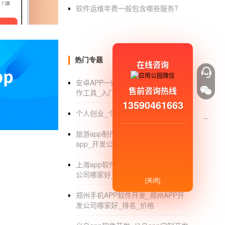
是一种面向对象的编程语言，由微软公司，公司发
软件运维年费一般包含哪些服务?
司研究员AndersHejlsberg的新成果C
后运行等过程。但是，C语言显然不同于Java。
Windows框架的主角。C是由C和C衍生而
热门专题
在线咨询
去掉了它们的一些复杂特性(如没有宏和没有多
NET开发以其强大的操作能力、优雅的语法风
安卓APP一键制作_安卓APP一键制
售前咨询热线
作工具_入门教程_价格
合肥雪
安卓app开发
：软件开发培训班
13590461663
个人创业_个人创业做什么好_项目
以上是“合肥学安卓app开发？"请关注侯雪。co
旅游app制作_怎么去制作一个旅游
合肥学安卓app开发？本文为侯雪提供。com
app_开发公司_价格
com！如有侵权，请联系删除
上海app软件开发公司_上海app开发
公司哪家好_制作_外包
[关闭]
郑州手机APP软件开发_郑州APP开
发公司哪家好_排名_价格