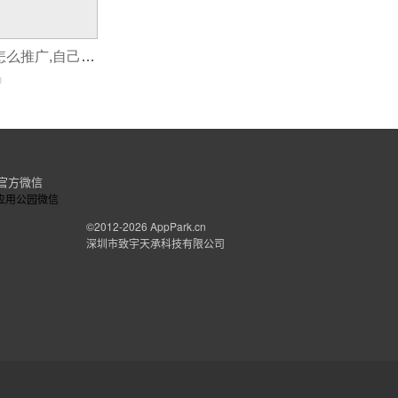
自己开发的app怎么推广,自己开发的外卖app可以吗
0
官方微信
©2012-2026
AppPark.cn
深圳市致宇天承科技有限公司