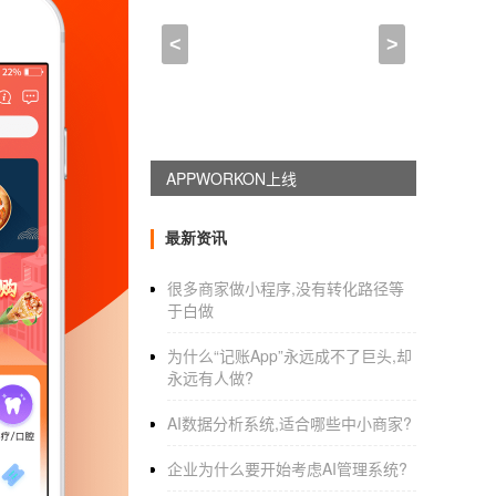
app软件开发运行环境,学安
<
>
2021-08-23 21:00:00
来自于
应用公园
合肥学
安卓app开发
合肥学
APPWORKON上线
安卓app开发
？软件产业正在成为国民经
的人才供给远远少于实际需求。培养出来的毕
资源，导致很多企业人即使抛出了抢眼的高薪，
最新资讯
你知道软件开发!吗
很多商家做小程序,没有转化路径等
于白做
为什么“记账App”永远成不了巨头,却
软件编码是指将软件设计转化为计算机可接受的
永远有人做?
和编程风格，有助于在开发选择工具，确保软件
AI数据分析系统,适合哪些中小商家?
用面向对象的开发语言。而且，面向对象的开
企业为什么要开始考虑AI管理系统?
软件开发!的一些通用语言知识