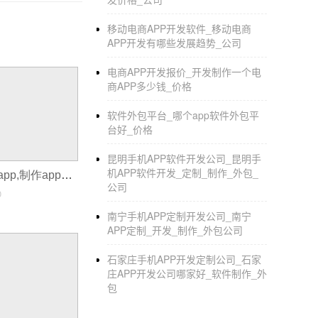
1、模板APP开发
如果公司对商城，没有太多具体需求，它通常会
移动电商APP开发软件_移动电商
APP开发有哪些发展趋势_公司
稳定，更重要的是通过技术人员的持续优化节
电商APP开发报价_开发制作一个电
一旦商城APP是模板，就可以连续复制。开发
商APP多少钱_价格
作业，变得非常便宜。
软件外包平台_哪个app软件外包平
定制开发
台好_价格
公司，业务需求多，商城APP功能需要个性化
昆明手机APP软件开发公司_昆明手
发，定制开展工作。
机APP软件开发_定制_制作_外包_
有哪些企业开发app,制作app对企业有什么帮助
公司
0
开发，定制，需要根据要求修改原产品原型，
性。此时，工程师需要花费大量时间反复测试
南宁手机APP定制开发公司_南宁
APP定制_开发_制作_外包公司
开发周期和人力资本的增加意味着整个预算的
石家庄手机APP开发定制公司_石家
那么，多少钱到底需要什么才能成为一款商城应
庄APP开发公司哪家好_软件制作_外
包
3、App自助服务平台制作
以前想拥有一套App软件，大多选择外包，但