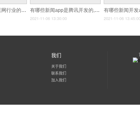
有哪些可以了解互联网行业的app,开发制作app学哪些
有哪些新闻app是腾讯开发的,app开发的新闻
2021-11-06 13:30:00
2021-11-06 13:45:0
我们
关于我们
联系我们
加入我们
粤公网安备 44030602002171号
粤ICP备15056436号-2