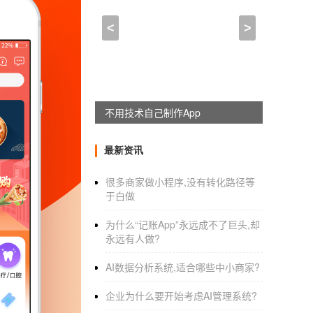
外卖点餐app开发,开发社区
<
>
2021-09-27 17:15:00
来自于
应用公园
小程序外卖点餐系统做一个大概要多
小程序外卖订餐系统大概需要多少钱？因为这
不用技术自己制作App
别喜欢用，消费者对这个东西也特别好奇。经
费者对这个新东西特别感兴趣，所以很多商家
最新资讯
下其中的一些情况。
很多商家做小程序,没有转化路径等
于白做
价格，在外卖，小程序，的订餐系统可能很贵
多个主要原因是看制作用什么方法，比如有的
为什么“记账App”永远成不了巨头,却
好的地方。即使用模板时，框架结构基本确定
永远有人做?
本身的特点。一些价格之所以更贵，是因为它
AI数据分析系统,适合哪些中小商家?
的设计和修改，里面整个流程的设计等等。从
约几万美元。
企业为什么要开始考虑AI管理系统?