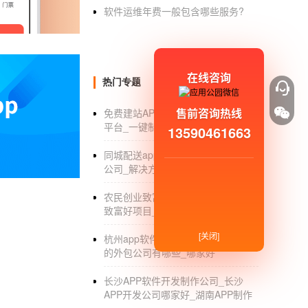
软件运维年费一般包含哪些服务?
这里简单介绍一下外卖，小程序的价格概况。
裕，只是想有一个小程序快速上线，那么这个
在线咨询
热门专题
解析
社区电商APP开发
的优势
随着
移动互联网
的快速发展，各种各样的电商
售前咨询热线
免费建站APP_免费建站哪个好_自助
式。作为其中之一，电商，社区的App开发也
平台_一键制作APP
13590461663
一公里消费市场的发展趋势，为用户带来了便
同城配送app开发_同城配送app开发
公司_解决方案_排行
1.家政服务功能
近年来，上门服务备受用户青睐，社区电商平
农民创业致富好项目_农村小本创业
致富好项目_商机
相应的家政服务人员，帮助用户解决相关问题
[关闭]
杭州app软件开发外包_杭州app开发
2.外卖的订购服务
的外包公司有哪些_哪家好
而社区电商APP也会给用户展示附近的餐厅，
长沙APP软件开发制作公司_长沙
省了一定的时间。
APP开发公司哪家好_湖南APP制作