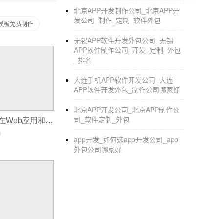
3.在线跑腿服务
北京APP开发制作公司_北京APP开
发公司_制作_定制_软件外包
此外，线上跑腿服务也能为人们的生活提供便
p模板免费制作
中总有一些琐碎的事情需要处理，所以跑腿服
无锡APP软件开发外包公司_无锡
APP软件制作公司_开发_定制_外包
4.生鲜的商品采购
_排名
而社区电商APP也方便用户在线购买生鲜产品
大连手机APP软件开发公司_大连
APP软件开发外包_制作公司哪家好
北京APP开发公司_北京APP制作公
司_软件定制_外包
跨平台开发框架在Web应用和PC软件中的应用
0
app开发_如何选app开发公司_app
外包公司哪家好