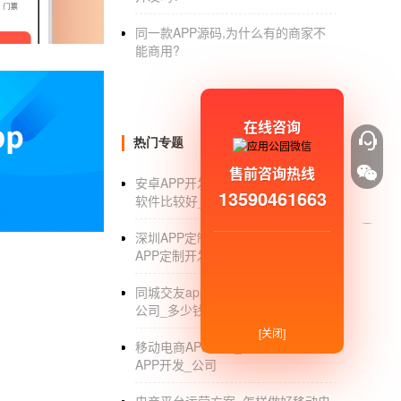
在具体的
APP开发技术
方面，完整的APP包括
同一款APP源码,为什么有的商家不
等。甚至开发和公司的专业app都是团队分工
能商用?
很多人会说，我可以去培训班吗？目前市面上
开发APP需要多长时间？
在线咨询
开发APP需要多长时间？开发APP需要艺术家
热门专题
需要几十个团队。开发的价格应该在10万左右
售前咨询热线
安卓APP开发_安卓APP开发用什么
的一名专门人员在线进行，或者交付给客户使
13590461663
软件比较好_零基础入门_制作教程
在网上发布时，它不算通过渠道推广费用，也不做
深圳APP定制开发公司_深圳手机
花费一定的费用费用
APP定制开发公司有哪些_排名
制作完善优秀的APP软件可以直接使用。操作
同城交友app制作_同城交友app制作
和准确的市场演示，这需要大量的投资。然而
公司_多少钱_外包
可以自己匹配一个。
[关闭]
移动电商APP开发_移动互联网电商
如果对此感兴趣，可以借助软通了解更多APP
APP开发_公司