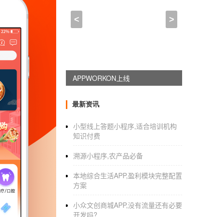
开发APP难吗,自己开发一
<
>
2021-10-11 16:30:00
来自于
应用公园
自学app开发难吗 开发APP需要多久
APP广泛应用于各个领域。很多人想通过自学
APPWORKON上线
及的领域很多，包括安卓语言的开发，iOS版
其他方对接，下面就跟着来
最新资讯
阮世通
小型线上答题小程序,适合培训机构
知识付费
溯源小程序,农产品必备
我们来谈谈这个话题。
本地综合生活APP,盈利模块完整配置
自学
应用开发
？难吗
方案
之所以难，是因为APP软件的开发涉及的技术
小众文创商城APP,没有流量还有必要
导。你需要有耐心，聪明和头脑清醒。想象一
开发吗?