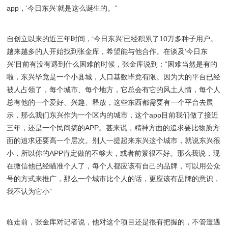
app，‘今日东兴’就是这么诞生的。”
自创立以来的近三年时间，‘今日东兴’已经积累了10万多种子用户。
越来越多的人开始找到张金库，希望能与他合作。在谈及‘今日东
兴’目前有没有遇到什么困难的时候，张金库说到：“困难当然是有的
啦，东兴毕竟是一个小县城，人口基数毕竟有限。因为大的平台已经
被人占领了，每个城市、每个地方，它总会有它的风土人情，每个人
总有他的一个爱好、兴趣、释放，这些东西都需要有一个平台去展
示，那么我们东兴作为一个区内的城市，这个app目前我们做了接近
三年，还是一个民间搞的APP。甚来说，精神方面的追求要比物质方
面的追求还要高一个层次。别人一提起来东兴这个城市，就说东兴很
小，所以你的APP肯定做的不够大，或者前景很不好。那么我说，现
在微信他已经瞄准个人了，每个人都应该有自己的品牌，可以用公众
号的方式来推广，那么一个城市比个人的话，更应该有品牌的意识，
我不认为它小”
临走前，张金库对记者说，他对这个项目还是很有把握的，不管遭遇