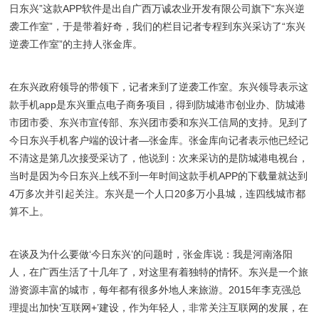
日东兴”这款APP软件是出自广西万诚农业开发有限公司旗下“东兴逆
袭工作室”，于是带着好奇，我们的栏目记者专程到东兴采访了“东兴
逆袭工作室”的主持人张金库。
在东兴政府领导的带领下，记者来到了逆袭工作室。东兴领导表示这
款手机app是东兴重点电子商务项目，得到防城港市创业办、防城港
市团市委、东兴市宣传部、东兴团市委和东兴工信局的支持。见到了
今日东兴手机客户端的设计者—张金库。张金库向记者表示他已经记
不清这是第几次接受采访了，他说到：次来采访的是防城港电视台，
当时是因为今日东兴上线不到一年时间这款手机APP的下载量就达到
4万多次并引起关注。东兴是一个人口20多万小县城，连四线城市都
算不上。
在谈及为什么要做‘今日东兴’的问题时，张金库说：我是河南洛阳
人，在广西生活了十几年了，对这里有着独特的情怀。东兴是一个旅
游资源丰富的城市，每年都有很多外地人来旅游。2015年李克强总
理提出加快‘互联网+’建设，作为年轻人，非常关注互联网的发展，在