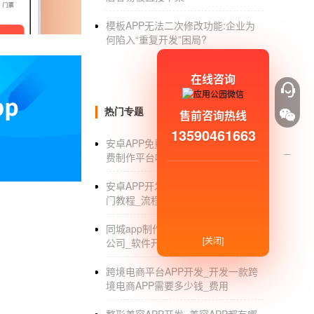
软件都是以出售商品为目的，那么商品展示功
模板APP无法二次修改功能:企业为
消费者对于商品都会有不同的问题，而解决问
何陷入“重复开发”困局?
商家可以在商城类APP软件上对商品进行上
的销售数据至关重要，因为数据能说明一切问题
在线咨询
APP移动开发主要是学哪些东西？
热门专题
售前咨询热线
app移动开发，主要学习：
13590461663
安卓APP免费制作平台_安卓APP免
1、主要开发工具的了解与掌握；
费制作平台哪个好_价格_公司
2、UI实现及硬件渲染原理；
安卓APP开发_安卓APP开发公司_入
门教程_流程_平台
3、数据库使用及本地化数据操作；
同城app制作公司_同城交友app制作
4、系统环境（安卓或iOS）原理及配置文
[关闭]
公司_软件开发
5、app打包流程及框架应用；
跨境电商平台APP开发_开发一款跨
境电商APP需要多少钱_费用
6、app上架流程及接口参数配置；