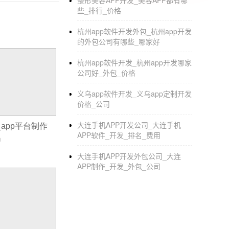
7、白盒测试及模拟器的使用；
整形美容APP开发_美容APP都有哪
些_排行_价格
……
杭州app软件开发外包_杭州app开发
针对不同的方向，
的外包公司有哪些_哪家好
以上任一领域都可以深入学习，
杭州app软件开发_杭州app开发哪家
公司好_外包_价格
尤其是某些前言领域、技术更新快，
义乌app软件开发_义乌app定制开发
工作十几年的大咖也还忙着学新技术
价格_公司
……
大连手机APP开发公司_大连手机
_app平台制作
APP软件_开发_排名_费用
太多了，多媒体的制作，等等
0
app上架什么意思_app开发进度安排
大连手机APP开发外包公司_大连
APP制作_开发_外包_公司
重庆APP开发：
手机商城app开发
注
安卓益APP制作，都是一些很成熟的商城
手机
商城APP开发
点注意的其实就一个，A