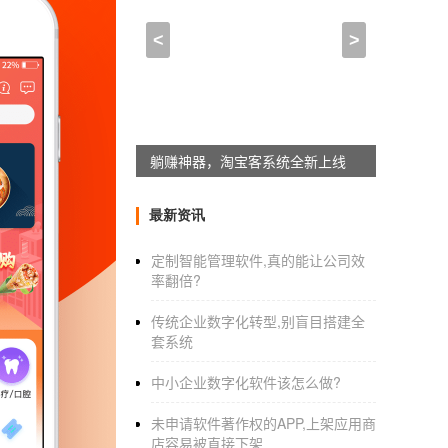
app上架什么意思_app
<
>
2020-11-18 21:15:00
来自于
应用公园
有没有简单的
app制作软件
推荐应用公园
应用公园同城配送插件上线
APP在线制作平台
，不会编
材，图文操作方式，傻瓜而便捷，非常适合零基
上架，如果购买他们高级VIP服务，里面包含
最新资讯
完全免费供网友使用。
定制智能管理软件,真的能让公司效
率翻倍?
app上架什么意思_app开发进度安排
传统企业数字化转型,别盲目搭建全
套系统
商城类APP开发 让用户更加清楚出售
中小企业数字化软件该怎么做?
现如今，商城类APP软件已经成为我们
未申请软件著作权的APP,上架应用商
一种趋势，那么一款商城类APP开发有什么功
店容易被直接下架