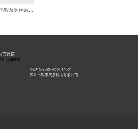
appstore；很多都是只管开发，不管上架
化妆品APP开发流程及案例展示
0
官方微信
©2012-2026
AppPark.cn
深圳市致宇天承科技有限公司