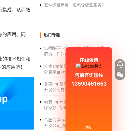
软件运维年费一般包含哪些服务?
行集成，从而拓
你的应用。同
热门专题
58同城平台怎么制作_制作一个跟58
同城一样的APP要多少钱_APP开发
业的技术知识和
在线咨询
外卖app制作_跑外卖的软件哪个好_
你的应用吧！
外卖平台app开发多少钱_价格
售前咨询热线
13590461663
北京app软件开发公司_北京专业app
开发公司有哪些_排名
泰安app开发_泰安手机app开发公司
哪家好_专业公司
合肥商城app开发_合肥手机商城app
开发公司_解决方案
[关闭]