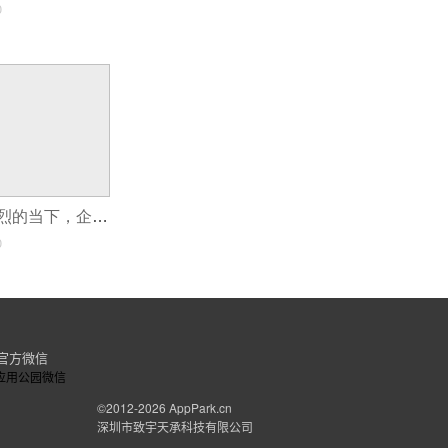
0
市场经济竞争激烈的当下，企业还有开发app的必要吗？
0
官方微信
©2012-2026
AppPark.cn
深圳市致宇天承科技有限公司