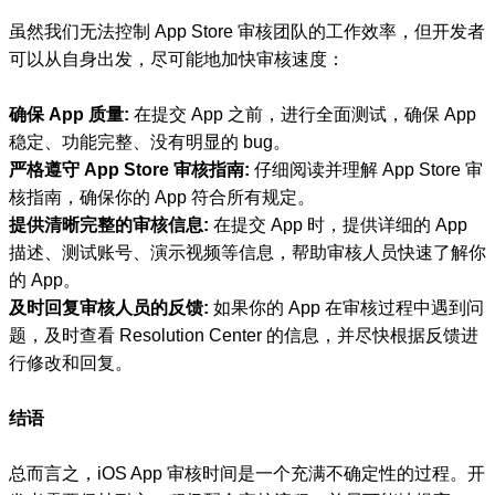
虽然我们无法控制 App Store 审核团队的工作效率，但开发者
可以从自身出发，尽可能地加快审核速度：
确保 App 质量:
在提交 App 之前，进行全面测试，确保 App
稳定、功能完整、没有明显的 bug。
严格遵守 App Store 审核指南:
仔细阅读并理解 App Store 审
核指南，确保你的 App 符合所有规定。
提供清晰完整的审核信息:
在提交 App 时，提供详细的 App
描述、测试账号、演示视频等信息，帮助审核人员快速了解你
的 App。
及时回复审核人员的反馈:
如果你的 App 在审核过程中遇到问
题，及时查看 Resolution Center 的信息，并尽快根据反馈进
行修改和回复。
结语
总而言之，iOS App 审核时间是一个充满不确定性的过程。开