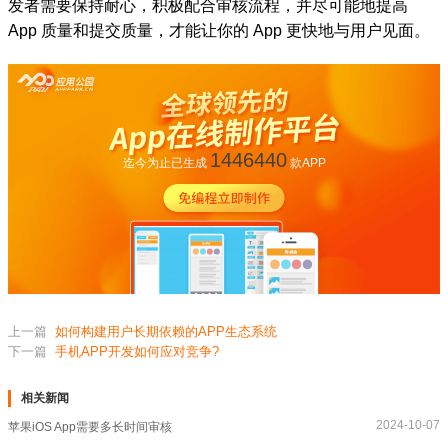
发者需要保持耐心，积极配合审核流程，并尽可能地提高
App 质量和提交质量，才能让你的 App 更快地与用户见面。
1446440
迄今为止已生成
款APP
上一篇
如何构建用户长期依赖的APP生态系统
下一篇
手机APP开发如何应对竞争?
相关新闻
2024-10-07
苹果iOS App需要多长时间审核