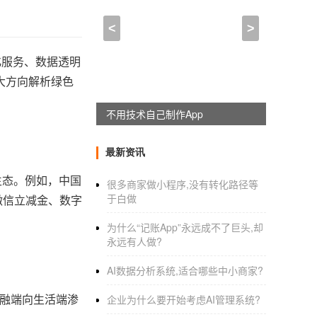
<
>
化服务、数据透明
大方向解析绿色
不用技术自己制作App
最新资讯
生态。例如，中国
很多商家做小程序,没有转化路径等
于白做
微信立减金、数字
为什么“记账App”永远成不了巨头,却
永远有人做?
AI数据分析系统,适合哪些中小商家?
金融端向生活端渗
企业为什么要开始考虑AI管理系统?