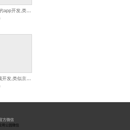
类似于新闻头条的app开发,类似于美团外卖app怎么制作
0
类似京东app商城开发,类似京东商城App开发
0
官方微信