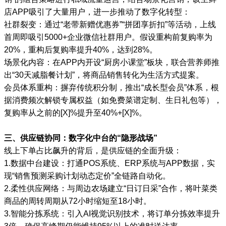
店APP吸引了大量用户，进一步推动了数字化转型：
社群裂变：通过“老带新赠优惠券”“拼团享折扣”等活动，上线
首周即吸引5000+企业微信社群用户。假设重构前复购率为
20%，重构后复购率提升40%，达到28%。
场景化内容：在APP内开设“厨房小课堂”板块，联合营养师推
出“30天减脂餐计划”，将商品销售转化为生活方式提案。
会员体系重构：摒弃传统积分制，推出“成长型会员”体系，根
据消费频次解锁专属权益（如免费菜谱定制、生日礼包等），
复购率从之前的[X]%提升至40%+[X]%。
三、供应链协同：数字化中台的“隐形战场”
线上下单占比飙升的背后，是供应链的全面升级：
1.数据中台建设：打通POS系统、ERP系统与APP数据，实
现“销售预测采购计划动态定价”全链路自动化。
2.柔性供应网络：与周边农场建立“日订日采”合作，将叶菜类
商品的周转周期从72小时缩短至18小时。
3.智能分拣系统：引入AI视觉识别技术，将订单分拣效率提升