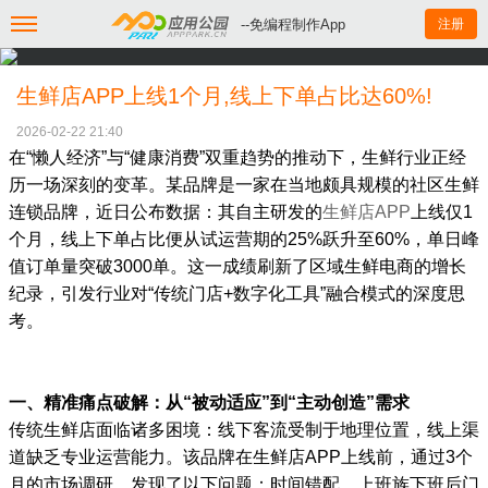
--免编程制作App
注册
生鲜店APP上线1个月,线上下单占比达60%!
2026-02-22 21:40
在“懒人经济”与“健康消费”双重趋势的推动下，生鲜行业正经
历一场深刻的变革。某品牌是一家在当地颇具规模的社区生鲜
连锁品牌，近日公布数据：其自主研发的
生鲜店APP
上线仅1
个月，线上下单占比便从试运营期的25%跃升至60%，单日峰
值订单量突破3000单。这一成绩刷新了区域生鲜电商的增长
纪录，引发行业对“传统门店+数字化工具”融合模式的深度思
考。
一、精准痛点破解：从“被动适应”到“主动创造”需求
传统生鲜店面临诸多困境：线下客流受制于地理位置，线上渠
道缺乏专业运营能力。该品牌在生鲜店APP上线前，通过3个
月的市场调研，发现了以下问题：时间错配，上班族下班后门