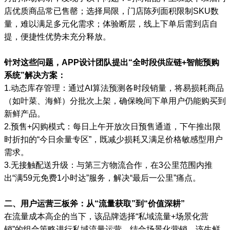
店优质商品常已售罄；选择局限，门店陈列面积限制SKU数
量，难以满足多元化需求；体验断层，线上下单后需到店自
提，便捷性优势未充分释放。
针对这些问题，APP设计团队提出“全时段供应链+智能预购
系统”解决方案：
1.动态库存管理：通过AI算法预测各时段销量，将易损耗商品
（如叶菜、海鲜）分批次上架，确保晚间下单用户仍能购买到
新鲜产品。
2.预售+闪购模式：每日上午开放次日预售通道，下午推出限
时折扣的“今日余量专区”，既减少损耗又满足价格敏感型用户
需求。
3.无接触配送升级：与第三方物流合作，在3公里范围内推
出“满59元免费1小时达”服务，解决“最后一公里”痛点。
二、用户运营三板斧：从“流量获取”到“价值深耕”
在流量成本高企的当下，该品牌选择“私域流量+场景化营
销”的组合策略进行私域流量运营，结合场景化营销，该生鲜