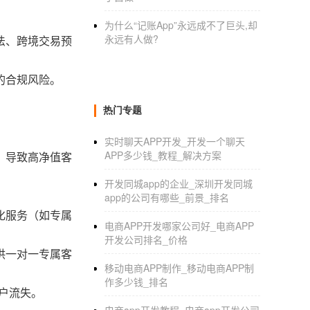
为什么“记账App”永远成不了巨头,却
永远有人做?
法、跨境交易预
的合规风险。
热门专题
实时聊天APP开发_开发一个聊天
APP多少钱_教程_解决方案
，导致高净值客
开发同城app的企业_深圳开发同城
app的公司有哪些_前景_排名
化服务（如专属
电商APP开发哪家公司好_电商APP
开发公司排名_价格
供一对一专属客
移动电商APP制作_移动电商APP制
作多少钱_排名
户流失。