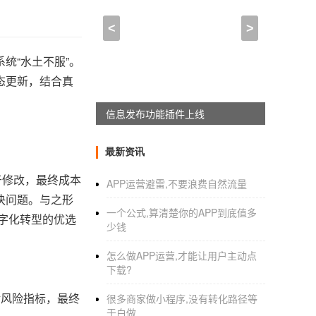
<
>
统“水土不服”。
态更新，结合真
APPWORKON上线
最新资讯
于修改，最终成本
APP运营避雷,不要浪费自然流量
决问题。与之形
一个公式,算清楚你的APP到底值多
数字化转型的优选
少钱
怎么做APP运营,才能让用户主动点
下载?
对风险指标，最终
很多商家做小程序,没有转化路径等
于白做