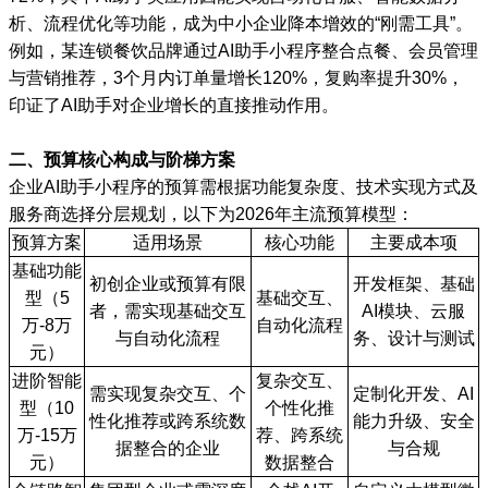
析、流程优化等功能，成为中小企业降本增效的“刚需工具”。
例如，某连锁餐饮品牌通过AI助手小程序整合点餐、会员管理
与营销推荐，3个月内订单量增长120%，复购率提升30%，
印证了AI助手对企业增长的直接推动作用。
二、预算核心构成与阶梯方案
企业AI助手小程序的预算需根据功能复杂度、技术实现方式及
服务商选择分层规划，以下为2026年主流预算模型：
预算方案
适用场景
核心功能
主要成本项
基础功能
初创企业或预算有限
开发框架、基础
型（5
基础交互、
者，需实现基础交互
AI模块、云服
万-8万
自动化流程
与自动化流程
务、设计与测试
元）
进阶智能
复杂交互、
需实现复杂交互、个
定制化开发、AI
型（10
个性化推
性化推荐或跨系统数
能力升级、安全
万-15万
荐、跨系统
据整合的企业
与合规
元）
数据整合