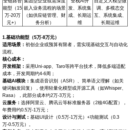
全链路智
集团型企业或需深度
全栈AI开
自定义大模型微
能型（15
嵌入业务流程的场景
发、系统集
调、多模态交
万-20万
（如供应链管理、财
成、长期运
互、系统集成、
元+）
务分析）
维
长期运维
1.基础功能型（5万-8万元）
适用场景：
初创企业或预算有限者，需实现基础交互与自动化
流程。
核心成本：
开发框架：
采用Uni-app、Taro等跨平台技术，降低多端适配
成本，开发周期约4-6周；
基础AI模块：
集成语音识别（ASR）、简单语义理解（如关
键词触发回复），使用轻量化模型或开源工具（如Whisper、
Rasa），此部分成本约2万-3万元；
云服务：
选择阿里云、腾讯云等标准服务器（2核4G配置），
年费用约0.5万-1万元；
设计与测试：
基础UI设计（0.5万-1万元）+功能测试（0.3
万-0.5万元）。