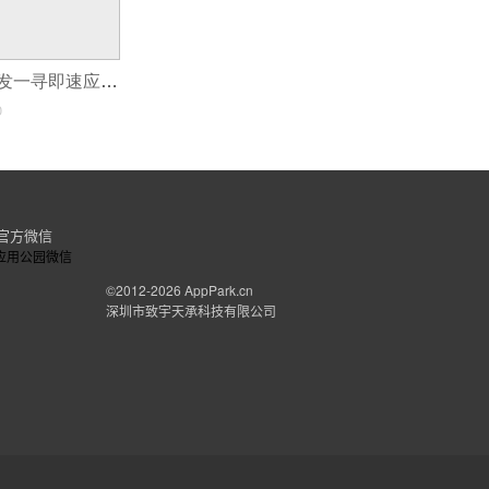
支付宝小程序开发一寻即速应用(即速应用小程序加盟优势)
0
官方微信
©2012-2026
AppPark.cn
深圳市致宇天承科技有限公司