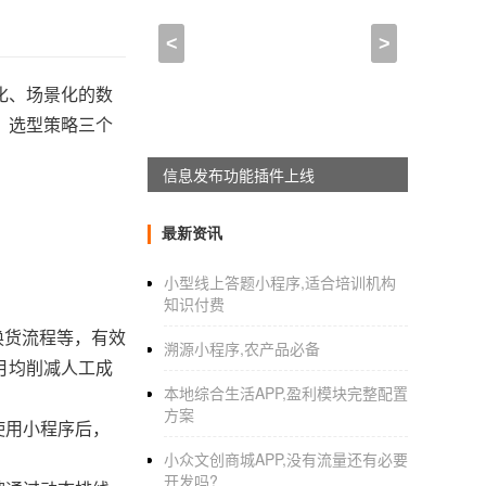
<
>
化、场景化的数
、选型策略三个
信息发布功能插件上线
最新资讯
小型线上答题小程序,适合培训机构
知识付费
换货流程等，有效
溯源小程序,农产品必备
月均削减人工成
本地综合生活APP,盈利模块完整配置
方案
使用小程序后，
小众文创商城APP,没有流量还有必要
开发吗?