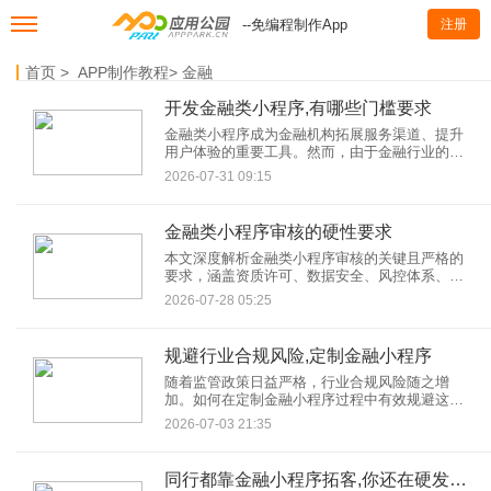
--免编程制作App
注册
首页
>
APP制作教程
>
金融
开发金融类小程序,有哪些门槛要求
金融类小程序成为金融机构拓展服务渠道、提升
用户体验的重要工具。然而，由于金融行业的特
殊性和敏感性，开发金融类小程序并非易事，需
2026-07-31 09:15
要满足一系列严格的门槛要求。
金融类小程序审核的硬性要求
本文深度解析金融类小程序审核的关键且严格的
要求，涵盖资质许可、数据安全、风控体系、信
息披露等关键领域，结合监管政策与平台规则，
2026-07-28 05:25
为开发者提供合规运营的完整指南，助力金融小
程序在激烈竞争中稳健发展。
规避行业合规风险,定制金融小程序
随着监管政策日益严格，行业合规风险随之增
加。如何在定制金融小程序过程中有效规避这些
风险，确保业务稳健发展，成为企业关注焦点。
2026-07-03 21:35
本文将深入探讨如何通过专业的小程序定制服
务，实现这一目标。
同行都靠金融小程序拓客,你还在硬发朋友圈?