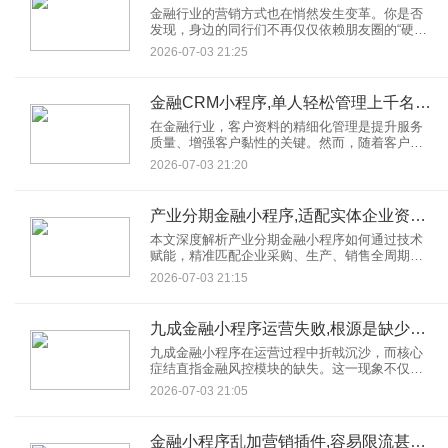
金融行业的营销方式也在悄然发生变革。你是否
发现，身边的同行们不再仅仅依赖朋友圈的“硬
广”来吸引客户，而是纷纷转向了一个更为高效、
2026-07-03 21:25
精准的渠道——金融小程序？
金融CRM小程序,单人轻松管理上千名客户资料
在金融行业，客户资料的精细化管理是提升服务
质量、增强客户黏性的关键。然而，随着客户数
量的激增，传统的手工记录或Excel管理方式已难
2026-07-03 21:20
以满足高效、精准的需求。此时，金融CRM小程
序应运而生，以其强大的功能和便捷的操作，成
为金融从业者管理客户资料的得力助手。
产业分期金融小程序,适配实体企业资金服务需求
本文深度解析产业分期金融小程序如何通过技术
赋能，精准匹配企业采购、生产、销售全周期资
金需求，助力企业降本增效，同时探讨其安全架
2026-07-03 21:15
构与未来发展趋势。
九成金融小程序运营失败,根源是缺少风控模块
九成金融小程序在运营过程中折戟沉沙，而核心
症结直指金融风控模块的缺失。这一现象不仅威
胁用户资金安全，更暴露了行业合规与创新的失
2026-07-03 21:05
衡。
金融小程序乱加营销插件,容易限流甚至下架