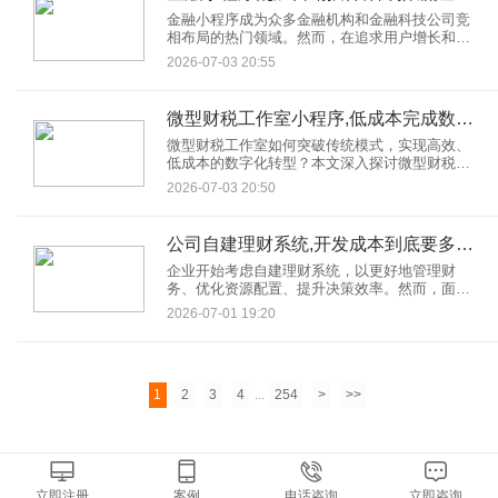
金融小程序成为众多金融机构和金融科技公司竞
相布局的热门领域。然而，在追求用户增长和业
务拓展的同时，一些金融小程序却因违规添加金
2026-07-03 20:55
融营销插件而陷入困境，面临限流甚至被下架的
严重后果。
微型财税工作室小程序,低成本完成数字化转型
微型财税工作室如何突破传统模式，实现高效、
低成本的数字化转型？本文深入探讨微型财税工
作室小程序的应用价值，解析其如何助力财税行
2026-07-03 20:50
业轻松拥抱数字化，提升服务效率与客户体验，
为小微财税机构提供一条可行的转型路径。
公司自建理财系统,开发成本到底要多少?
企业开始考虑自建理财系统，以更好地管理财
务、优化资源配置、提升决策效率。然而，面对
自建理财系统的开发成本，不少企业感到困惑。
2026-07-01 19:20
那么，公司自建理财系统的开发成本到底要多少
呢？本文将从多个维度为您详细解析。
1
2
3
4
...
254
>
>>
立即注册
案例
电话咨询
立即咨询