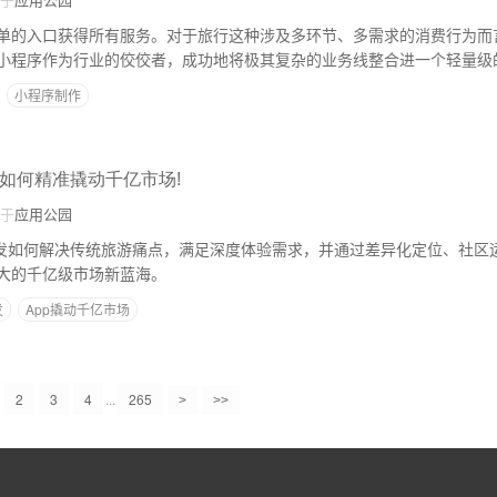
单的入口获得所有服务。对于旅行这种涉及多环节、多需求的消费行为而
小程序作为行业的佼佼者，成功地将极其复杂的业务线整合进一个轻量级
忧”的便捷体验。
小程序制作
:如何精准撬动千亿市场!
于
应用公园
开发如何解决传统旅游痛点，满足深度体验需求，并通过差异化定位、社区
大的千亿级市场新蓝海。
发
App撬动千亿市场
2
3
4
...
265
>
>>