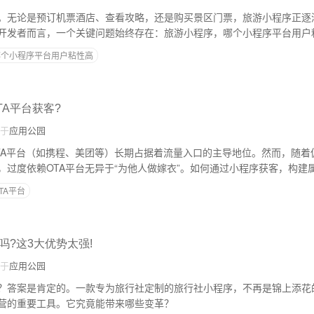
。无论是预订机票酒店、查看攻略，还是购买景区门票，旅游小程序正逐渐
开发者而言，一个关键问题始终存在：旅游小程序，哪个小程序平台用户
哪个小程序平台用户粘性高
TA平台获客?
于
应用公园
TA平台（如携程、美团等）长期占据着流量入口的主导地位。然而，随着
，过度依赖OTA平台无异于“为他人做嫁衣”。如何通过小程序获客，构建
的焦点。
TA平台
吗?这3大优势太强!
于
应用公园
？答案是肯定的。一款专为旅行社定制的旅行社小程序，不再是锦上添花
营的重要工具。它究竟能带来哪些变革？