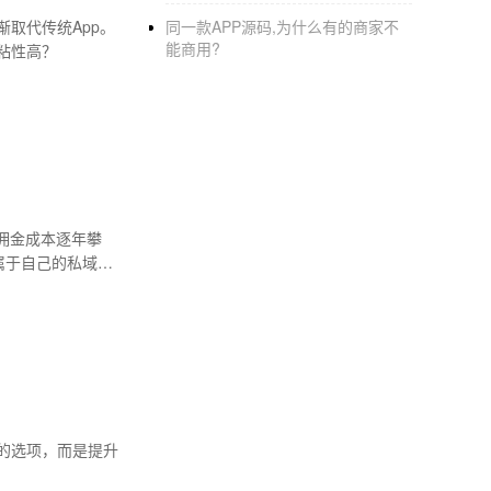
取代传统App。
同一款APP源码,为什么有的商家不
能商用?
粘性高？
佣金成本逐年攀
属于自己的私域流
的选项，而是提升