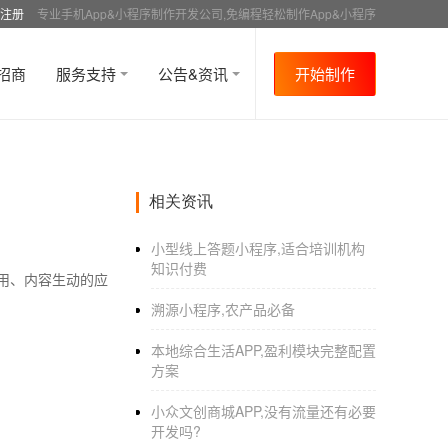
注册
专业手机App&小程序制作开发公司,免编程轻松制作App&小程序
招商
服务支持
公告&资讯
开始制作
相关资讯
小型线上答题小程序,适合培训机构
知识付费
用、内容生动的应
溯源小程序,农产品必备
本地综合生活APP,盈利模块完整配置
方案
小众文创商城APP,没有流量还有必要
开发吗?