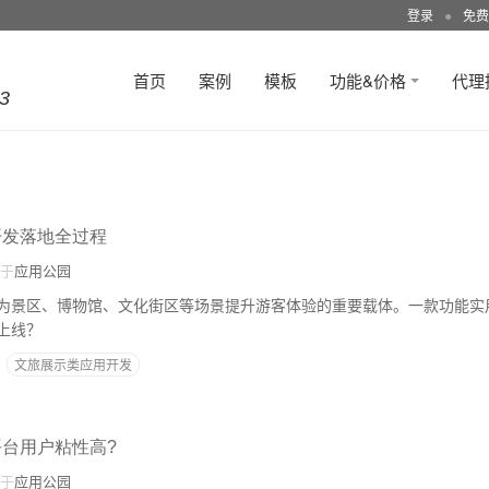
登录
●
免费
首页
案例
模板
功能&价格
代理
3
开发落地全过程
于
应用公园
为景区、博物馆、文化街区等场景提升游客体验的重要载体。一款功能实
上线？
文旅展示类应用开发
平台用户粘性高?
于
应用公园