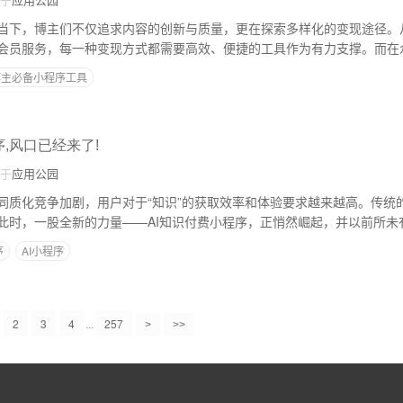
当下，博主们不仅追求内容的创新与质量，更在探索多样化的变现途径。
会员服务，每一种变现方式都需要高效、便捷的工具作为有力支撑。而在
逐渐成为博主们关注的焦点。那么，小程序真的是博主变现的必备之选吗
博主必备小程序工具
序,风口已经来了!
于
应用公园
同质化竞争加剧，用户对于“知识”的获取效率和体验要求越来越高。传统
此时，一股全新的力量——AI知识付费小程序，正悄然崛起，并以前所未
AI+知识付费的风口，已经真切地来到了我们面前。
序
AI小程序
2
3
4
...
257
>
>>