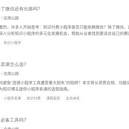
除了微信还有出路吗?
于
应用公园
激烈，许多人开始思考：知识付费小程序是否只能依赖微信？除了微信，
深入分析知识小程序的多元化发展机会，帮助从业者找到更适合自己的赛
知识小程序
序卖课怎么选?
于
应用公园
何避免“选错小程序工具遭受重大损失”的陷阱？本文将从资质合规、功能
为知识博主提供小程序卖课的选型指南。
小程序卖课
知识付费
课程裂变
会员体系
是必备工具吗?
于
应用公园