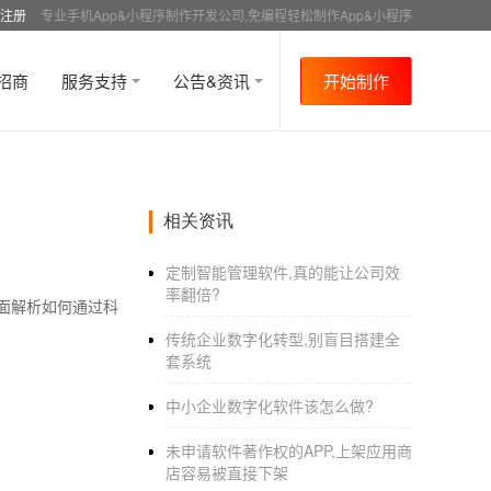
注册
专业手机App&小程序制作开发公司,免编程轻松制作App&小程序
招商
服务支持
公告&资讯
开始制作
相关资讯
定制智能管理软件,真的能让公司效
率翻倍?
面解析如何通过科
传统企业数字化转型,别盲目搭建全
套系统
中小企业数字化软件该怎么做?
未申请软件著作权的APP,上架应用商
店容易被直接下架