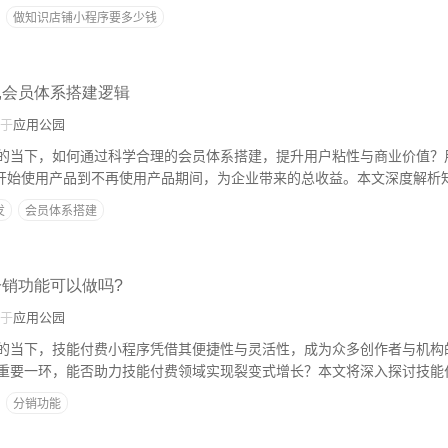
理规划预算。
做知识店铺小程序要多少钱
,会员体系搭建逻辑
于
应用公园
的当下，如何通过科学合理的会员体系搭建，提升用户粘性与商业价值？
从开始使用产品到不再使用产品期间，为企业带来的总收益。本文深度解析
辑，结合行业案例与实操策略，为开发者提供从0到1的完整指南。
发
会员体系搭建
分销功能可以做吗?
于
应用公园
的当下，技能付费小程序凭借其便捷性与灵活性，成为众多创作者与机构
重要一环，能否助力技能付费领域实现裂变式增长？本文将深入探讨技能
式及潜在价值，为从业者提供实用参考。
分销功能