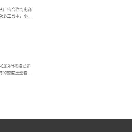
从广告合作到电商
众多工具中，小程
？
的知识付费模式正
有的速度重塑着行