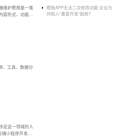
器维护费用是一笔
模板APP无法二次修改功能:企业为
何陷入“重复开发”困局?
内容形式、功能复
群、工具、数据分
涉足这一领域的人
店铺小程序开发的