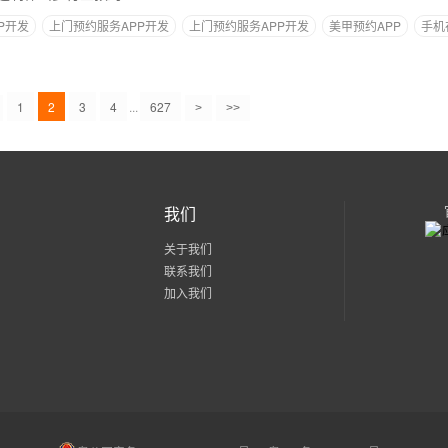
P开发
上门预约服务APP开发
上门预约服务APP开发
美甲预约APP
手机
1
2
3
4
...
627
>
>>
我们
关于我们
联系我们
加入我们