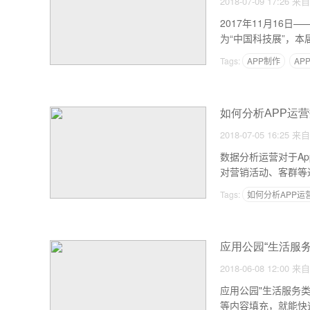
2018-07-09 17:26
来自
2017年11月16
为“中国科技展”，本
Tags:
APP制作
AP
如何分析APP运
2018-07-05 16:25
来自
数据分析运营对于A
对营销活动、客群等
Tags:
如何分析APP运
应用公园“生活服务
2018-06-08 12:00
来自
应用公园"生活服务
等内容填充，就能快速