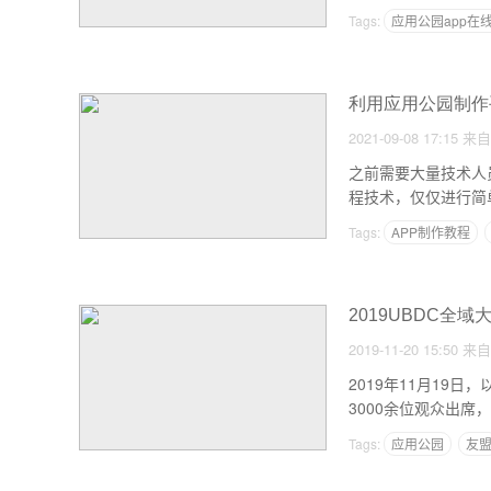
Tags:
应用公园app在
利用应用公园制作
2021-09-08 17:15
来自
之前需要大量技术人
程技术，仅仅进行简
Tags:
APP制作教程
2019UBDC
2019-11-20 15:50
来自
2019年11月19日
3000余位观众出席，
Tags:
应用公园
友