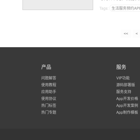
Tags:
生活服务预约AP
预约APP开发
<<
<
产品
服务
问题解答
VIP功能
使用教程
源码部署版
应用助手
服务支持
使用协议
App开发价格
热门标签
App开发案例
热门专题
App制作模板