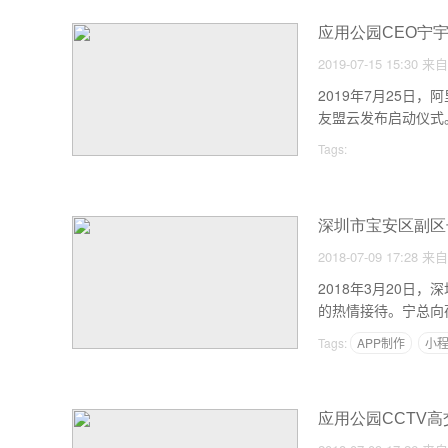
应用公园CEO宁
2019-07-15 15:30
来自
2019年7月25日
友盟云发布启动仪式。
Tags:
深圳市宝安区副区
2018-07-09 17:28
来自
2018年3月20
的热情接待。宁总向
Tags:
APP制作
小
应用公园CCTV