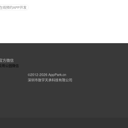
在线预约APP开发
官方微信
©2012-2026
AppPark.cn
深圳市致宇天承科技有限公司