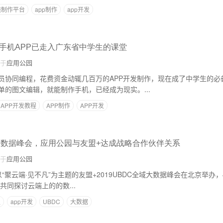
线制作平台
app制作
app开发
手机APP已走入广东省中学生的课堂
于
应用公园
员协同编程，花费资金动辄几百万的APP开发制作，现在成了中学生的必
单的图文编辑，就能制作手机，已经成为现实。...
APP开发教程
APP制作
APP开发
全域大数据峰会，应用公园与友盟+达成战略合作伙伴关系
于
应用公园
，以“聚云端·见不凡”为主题的友盟+2019UBDC全域大数据峰会在北京举办
共同探讨云端上的的数...
盟
app开发
UBDC
大数据