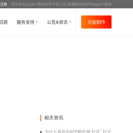
注册
专业手机App&小程序制作开发公司,免编程轻松制作App&小程序
招商
服务支持
公告&资讯
开始制作
相关资讯
为什么现在的APP都在做“社区”,社交