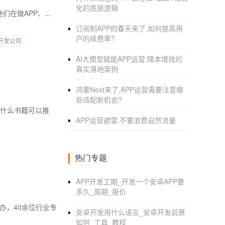
化的底层逻辑
做APP、...
订阅制APP的春天来了,如何提高用
户的续费率?
p开发公司
AI大模型赋能APP运营:降本增效的
真实落地案例
鸿蒙Next来了,APP运营需要注意哪
些适配新机会?
有什么书籍可以推
APP运营避雷,不要浪费自然流量
热门专题
APP开发工期_开发一个安卓APP要
多久_周期_报价
举办，40余位行业专
安卓开发用什么语言_安卓开发前景
如何_工具_教程