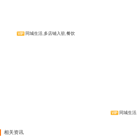
同城生活,多店铺入驻,餐饮
一款美食APP，可用于在线订
餐。主要有饕鬄之旅首页、中式菜
肴、西式美味、甜点饮品、异域风
味、开心自助。
同城生活
好食——美食爱
相关资讯