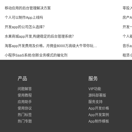
软件！专注美食领域
商家手机应用软件，
移动应用的后台管理解决方案
零投
舌尖与味蕾的激情碰
个人可以制作App上线吗
房产A
开发app的公司怎么选择？
开发
水果商城app开发,构建稳定的后台管理系统？
个人
淘客app开发费用及价格，月佣金8000万高级大牛带你玩转淘客app项目
音乐
小程序SaaS系统/创新业务模式的催化剂
租赁
产品
服务
问题解答
VIP功能
使用教程
源码部署版
应用助手
服务支持
使用协议
App开发价格
热门标签
App开发案例
热门专题
App制作模板