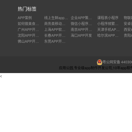
热门标签
APP案例
线上生鲜app开发解决案例
企业APP策划制作
课程表小程序
如何做美食的app
商务类移动应用
微信小程序怎么做店铺
小程序频繁崩溃
广州APP开发公司
上海APP软件开发公司
南京APP开发外包
天津手机APP开发
沈阳APP开发公司
长春APP开发价格
海口APP开发
哈尔滨APP开发
佛山APP开发公司
东莞APP开发公司
粤公网安备 440306
应用公园,专业级app制作开发公司,10年ap
<