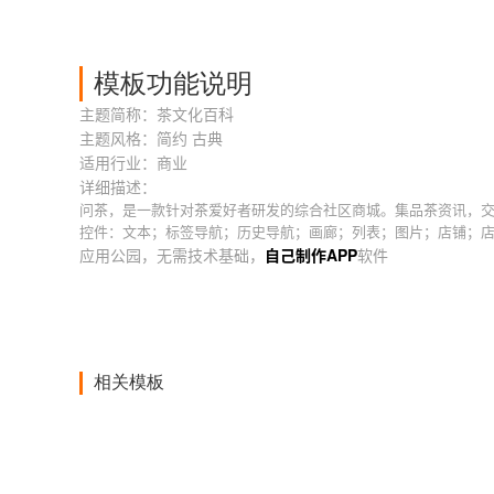
模板功能说明
主题简称：茶文化百科
主题风格：简约 古典
适用行业：商业
详细描述：
问茶，是一款针对茶爱好者研发的综合社区商城。集品茶资讯，
控件：文本；标签导航；历史导航；画廊；列表；图片；店铺；
应用公园，无需技术基础，
自己制作APP
软件
相关模板