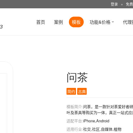
登录
●
免费
首页
案例
模板
功能&价格
代理
3
问茶
简约
古典
模板简介:
问茶，是一款针对茶爱好者
叶及茶具等购买为一体，真正一站式应
适配平台:
iPhone,Android
适用行业:
社交,社区,自媒体,植物