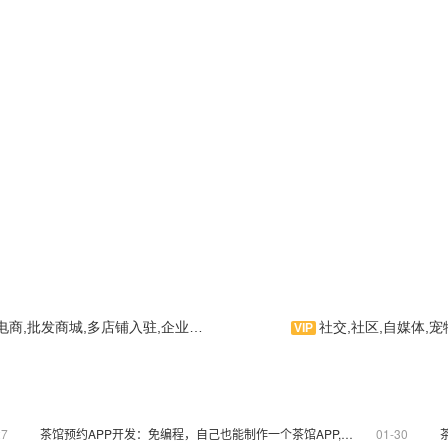
,批发商城,多店铺入驻,企业品牌,服饰箱包,服饰搭配
社交,社区,自媒体,宠
梦是应用公园专门为手机用
订制的在线购物商城手机应
猫语者是一款针对宠物猫研发
，为手机用户提供各种购物
的综合社区商城。集宠物猫爱好养
，并拥有动态容器等功能，
护专业知识、疑难答疑，猫爱好者
良的用户使用体验。相信您
交友聊天，猫物品种科普，猫及猫
中，体验到我们作为APP
用具等购买为一体，真正一站式应
27
茶馆预约APP开发：免编程，自己也能制作一个茶馆APP,可节省90%成本
01-30