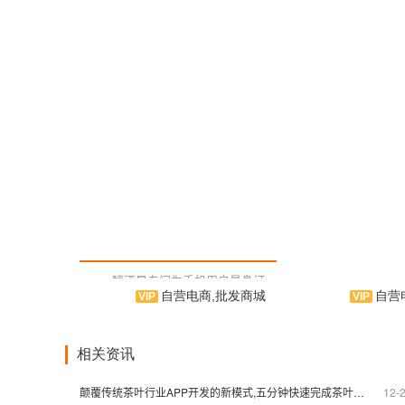
醇酒是专门为手机用户量身订
自营电商,批发商城
自营电商
制的酒类手机应用软件，为手机用
衣
户提供各种酒类资讯、酒类产品推
户量身
荐、酒类商城类信息，并拥有资讯
用软件
发布、酒类商城 、酒类推荐等功
类信息
相关资讯
能，提供优良的用户使用体验。相
提供优
信您能在使用中，体验到我们作为
能在使用
颠覆传统茶叶行业APP开发的新模式,五分钟快速完成茶叶商城APP制作
12-