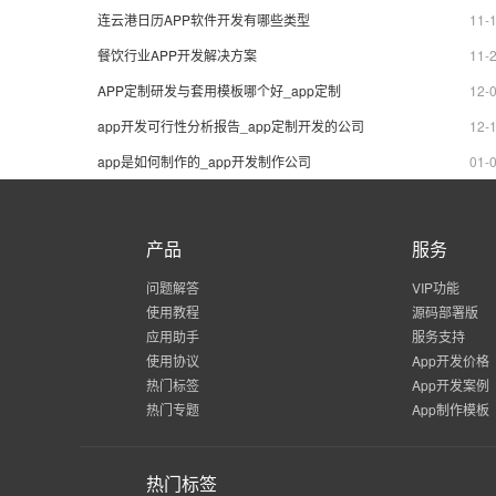
APP制作运行商的用心及诚意。
制作运
连云港日历APP软件开发有哪些类型
11-
餐饮行业APP开发解决方案
11-
APP定制研发与套用模板哪个好_app定制
12-
app开发可行性分析报告_app定制开发的公司
12-
app是如何制作的_app开发制作公司
01-
产品
服务
问题解答
VIP功能
使用教程
源码部署版
应用助手
服务支持
使用协议
App开发价格
热门标签
App开发案例
热门专题
App制作模板
热门标签