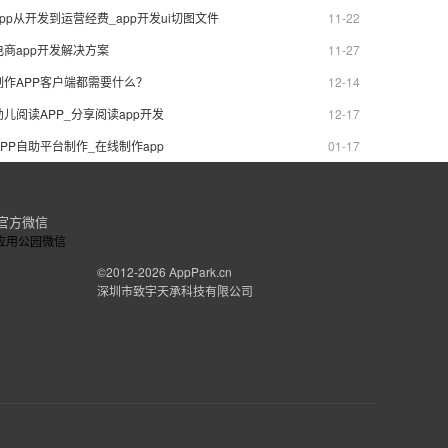
用软件。
app从开发到运营经费_app开发ui切图文件
11-22
电商app开发解决方案
11-27
制作APP客户端都需要什么？
12-14
幼儿阅读APP_分享阅读app开发
12-17
APP自助平台制作_在线制作app
01-17
官方微信
©2012-2026
AppPark.cn
深圳市致宇天承科技有限公司