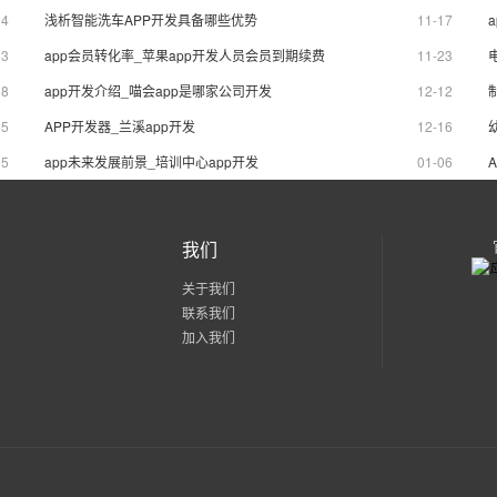
行商的用心及诚意。
用。
14
浅析智能洗车APP开发具备哪些优势
11-17
23
app会员转化率_苹果app开发人员会员到期续费
11-23
08
app开发介绍_喵会app是哪家公司开发
12-12
15
APP开发器_兰溪app开发
12-16
05
app未来发展前景_培训中心app开发
01-06
我们
关于我们
联系我们
加入我们