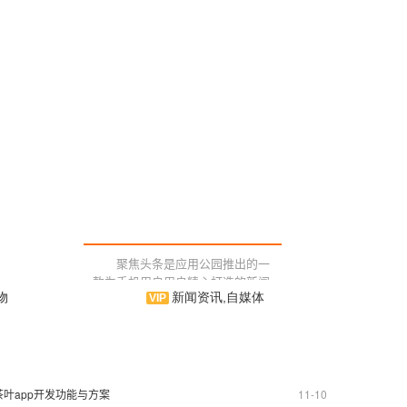
聚焦头条是应用公园推出的一
款为手机用户用户精心打造的新闻
物
新闻资讯,自媒体
类模板，以满足用户所求。海量信
息，精美排版，让您尽情阅读喜欢
的新闻资讯。界面简洁清晰，体验
交互，同时秉承客观、快速的一贯
作风，为用户提供新ing的优质信
息，致力于打造精品新闻类手机应
茶叶app开发功能与方案
11-10