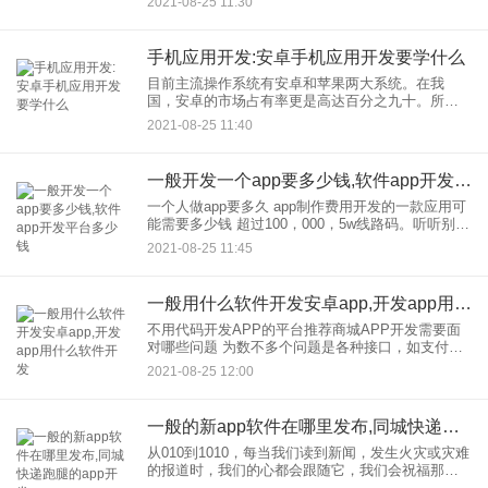
2021-08-25 11:30
时间，经常问。可以说APP很快就会在开发，普
及，那么制作一个
手机应用开发:安卓手机应用开发要学什么
目前主流操作系统有安卓和苹果两大系统。在我
国，安卓的市场占有率更是高达百分之九十。所以
安卓手机应用开发还是有很大市场前景的。那你知
2021-08-25 11:40
道安卓手机应用怎么开发吗？安卓手机应用开发要
学什么？今天应用公园小编给
一般开发一个app要多少钱,软件app开发平台多少钱
一个人做app要多久 app制作费用开发的一款应用可
能需要多少钱 超过100，000，5w线路码。听听别人
怎么说。 你自己想办法。ios在每个工程师的后端运
2021-08-25 11:45
行三个月 或者 安卓，
一般用什么软件开发安卓app,开发app用什么软件开发
不用代码开发APP的平台推荐商城APP开发需要面
对哪些问题 为数不多个问题是各种接口，如支付接
口、登录接口、操作共享接口、地理定位接口等，
2021-08-25 12:00
需要提前准备和应用； 第二个问题是上架的问题。
安
一般的新app软件在哪里发布,同城快递跑腿的app开发
从010到1010，每当我们读到新闻，发生火灾或灾难
的报道时，我们的心都会跟随它，我们会祝福那些
遭受苦难的陌生朋友安全逃离。如果灾难不能及时