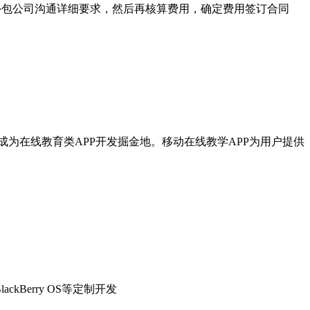
外包公司沟通详细要求，然后再核算费用，确定费用签订合同
经成为在线教育类APP开发掘金地。移动在线教学APP为用户提供
ckBerry OS等定制开发