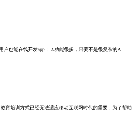
用户也能在线开发app； 2.功能很多，只要不是很复杂的A
的教育培训方式已经无法适应移动互联网时代的需要，为了帮助