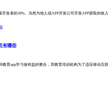
受雇开发者的30%。当然为他人或APP开发公司开发APP获取
园
公司有哪些
训和教育app学习做有益的整合，而教育培训机构为了适应移动