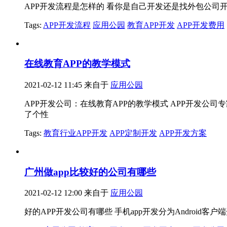
APP开发流程是怎样的 看你是自己开发还是找外包公
Tags:
APP开发流程
应用公园
教育APP开发
APP开发费用
在线教育APP的教学模式
2021-02-12 11:45
来自于
应用公园
APP开发公司：在线教育APP的教学模式 APP开发公
了个性
Tags:
教育行业APP开发
APP定制开发
APP开发方案
广州做app比较好的公司有哪些
2021-02-12 12:00
来自于
应用公园
好的APP开发公司有哪些 手机app开发分为Android客户端开发、