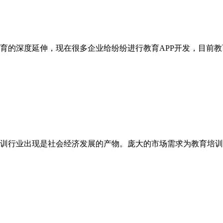
体教育的深度延伸，现在很多企业给纷纷进行教育APP开发，目前
育培训行业出现是社会经济发展的产物。庞大的市场需求为教育培训