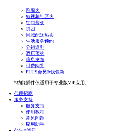
跑腿
火
短视频社区
火
红包裂变
拼团
同城配送
热卖
生活服务预约
分销返利
酒店预约
信息发布
付费阅览
PLUS会员&钱包
新
*功能插件仅适用于专业版VIP应用。
代理招商
服务支持
服务支持
使用教程
常见问题
应用助手
公告&资讯