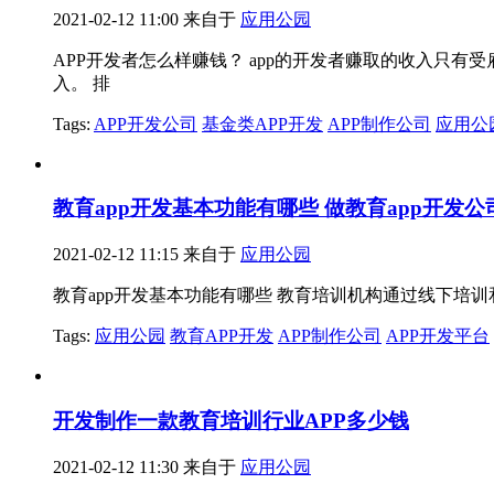
2021-02-12 11:00
来自于
应用公园
APP开发者怎么样赚钱？ app的开发者赚取的收入只有
入。 排
Tags:
APP开发公司
基金类APP开发
APP制作公司
应用公
教育app开发基本功能有哪些 做教育app开发
2021-02-12 11:15
来自于
应用公园
教育app开发基本功能有哪些 教育培训机构通过线下培
Tags:
应用公园
教育APP开发
APP制作公司
APP开发平台
开发制作一款教育培训行业APP多少钱
2021-02-12 11:30
来自于
应用公园