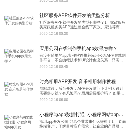
2020-12-19 08:15
来的web前端框架。目前主流的web前端框架有：
Boot
社区服务APP软件开发的类型分析
社区服务APP软件开发的类型有哪些？1、家政服务
类家政服务类APP通过整合线下家政、家洁等商家
服务资源，为用户提供线上的信息查询、预约、支
2020-12-19 08:30
付、投诉等服务，同时通过设定服务人员的介绍以
及评价，帮助用户挑
应用公园在线制作手机app效果怎样？
有没有简单的app制作软件推荐应用公园APP在线制
作平台，不会编程技术和UI设计也没关系，只需要
通过应用公园制作平台，选择合适的模板，添加素
2020-12-19 08:45
材，图文操作方式，傻瓜而便捷，非常适合零基础
的开发者们自己动
时光相册APP开发 音乐相册制作教程
网站建设，后台开发，APP开发请问下让别人设计
需要多少钱？有风险吗？后期需要维护吗？ 如果想
学这你说的是想建立一套跨平台的整站系统吧。。
2020-12-19 09:00
如果是的话，基本上只需要学习搭建必要的网站服
务器如iis acc
小程序与app数据打通_小程序网站app开发
深圳app开发公司 能给企业带来什么好处？1、 直面
终端客户，了解目标客户需求，让企业的产品服务
信息直触实实在在的目标用户群体。2、为企业 打通