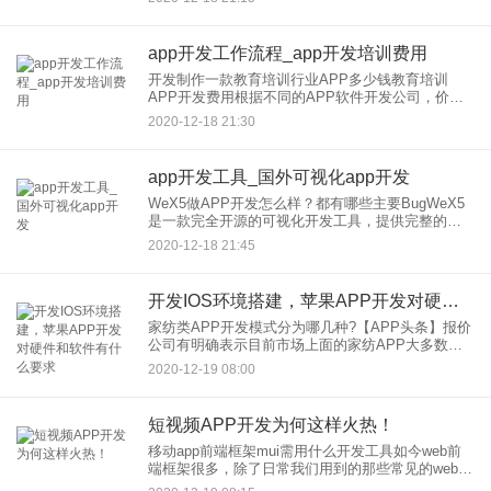
什么能比吃上一口放心饭菜更温暖的了，用户只需
要打开手机，就能在饭
app开发工作流程_app开发培训费用
开发制作一款教育培训行业APP多少钱教育培训
APP开发费用根据不同的APP软件开发公司，价格
是不一样的，大型的手机APP应用公司开发的，定
2020-12-18 21:30
制的APP，有几万到几十万不等的价格上。影响
APP开发价格流程
app开发工具_国外可视化app开发
WeX5做APP开发怎么样？都有哪些主要BugWeX5
是一款完全开源的可视化开发工具，提供完整的组
件体系，任开发者调用，WeX5采用的是
2020-12-18 21:45
HtMl5+JS+CSS3标准前端语言，而eclipse是jav
开发IOS环境搭建，苹果APP开发对硬件和软件有什么要求
家纺类APP开发模式分为哪几种?【APP头条】报价
公司有明确表示目前市场上面的家纺APP大多数都
是移动电子商务平台，只有少数是家纺资讯APP。
2020-12-19 08:00
家纺资讯APP开发功能比较简单，而电子商务APP
开发又可以
短视频APP开发为何这样火热！
移动app前端框架mui需用什么开发工具如今web前
端框架很多，除了日常我们用到的那些常见的web前
端框架以外，还有一些比较小众化或者说刚刚兴起