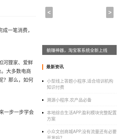
<
>
完成一笔消费，
躺赚神器，淘宝客系统全新上线
如河狸家、爱鲜
最新资讯
台。大多数电商
为呢？那么，如何
小型线上答题小程序,适合培训机构
知识付费
溯源小程序,农产品必备
来一步一步学会
本地综合生活APP,盈利模块完整配置
方案
小众文创商城APP,没有流量还有必要
开发吗?