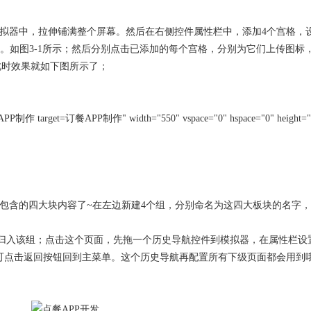
模拟器中，拉伸铺满整个屏幕。然后在右侧控件属性栏中，添加4个宫格，
选项。如图3-1所示；然后分别点击已添加的每个宫格，分别为它们上传图标
此时效果就如下图所示了；
订餐APP制作" width="550" vspace="0" hspace="0" height="3
中包含的四大块内容了~在左边新建4个组，分别命名为这四大板块的名字
”，归入该组；点击这个页面，先拖一个历史导航控件到模拟器，在属性栏设
便可点击返回按钮回到主菜单。这个历史导航再配置所有下级页面都会用到