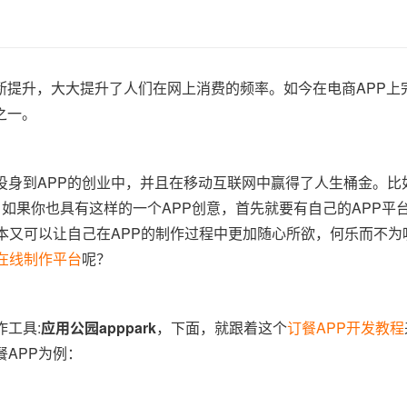
断提升，大大提升了人们在网上消费的频率。如今在电商APP上
之一。
投身到APP的创业中，并且在移动互联网中赢得了人生桶金。比
。如果你也具有这样的一个APP创意，首先就要有自己的APP平
成本又可以让自己在APP的制作过程中更加随心所欲，何乐而不
P在线制作平台
呢？
工具:
应用公园apppark
，下面，就跟着这个
订餐APP开发教程
APP为例：