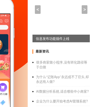
app用户互动的模式,早教a
<
>
2021-08-23 20:00:00
来自于
应用公园
美聊同城交友平台
系统软件
app搭建
美聊APP软件美聊APP聊天社交软件找广州【
APPWORKON上线
一、美女聊天app软件功能模式：
最新资讯
很多商家做小程序,没有转化路径等
1.实名认证
于白做
人工审核，多角度比对文件和照片，确保用户
为什么“记账App”永远成不了巨头,却
永远有人做?
2.京拟匹配
AI数据分析系统,适合哪些中小商家?
不要跟着LBS走，让用户获得更多的社交机会
企业为什么要开始考虑AI管理系统?
3.每日动态刷