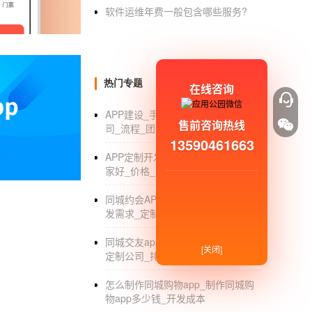
软件运维年费一般包含哪些服务?
发动态晒生活，打造高价值朋友圈。让用户的
4.同城群聊
根据城市和标签搜索，用户可以快速找到聊天
热门专题
在线咨询
二、美女聊天app介绍：
APP建设_手机APP建设方案_开发公
通过人工严格审核的信息资料，自信交友；
售前咨询热线
司_流程_团队
13590461663
支持语音聊天等各种有趣的聊天方式，还可以
APP定制开发_APP定制开发公司哪
开启私聊模式在线互动，想怎么聊就怎么聊；
家好_价格_平台
喜欢的朋友送礼物，多种礼物随机挑选；
同城约会APP开发_同城约会APP开
发需求_定制外包_公司
与朋友分享生活中的小事和趣事；
同城交友app开发_同城交友app开发
来到广场，可以发现更多陌生的朋友，结识新
[关闭]
定制公司_排行_外包
打开地图位置信息，轻松查看周边好友，并开
怎么制作同城购物app_制作同城购
物app多少钱_开发成本
告别无聊孤独的时刻，食分钱可以和朋友互动