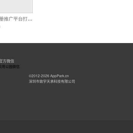
互动的能力。很多学生能够在课堂上保持高度
为中心。
如何利用APP注册推广平台打造自己的品牌
在线教育软件开发
0
在传统教学思想的影响下，很多没有网上教学经
可以根据教材阅读讲义。在教学过程中，学生
的面部表情和肢体语言，体会到教师对每一个
验的老师，这样课堂效果才会好。
官方微信
而且，在线教育软件开发可以随时随地灵活有
动。随着5G时代的到来，相信在线教育软件开
©2012-2026
AppPark.cn
深圳市致宇天承科技有限公司