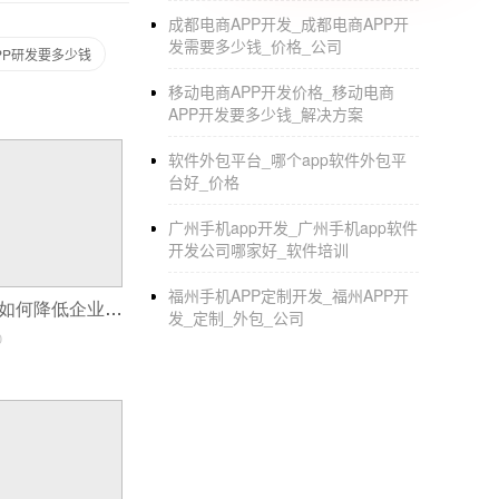
成都电商APP开发_成都电商APP开
相关产品：美国聊天应用同城交友
软件开发
，
发需要多少钱_价格_公司
PP研发要多少钱
在线教育
软件开发
的优势与劣势
移动电商APP开发价格_移动电商
原标题：在线教育软件开发的优缺点
APP开发要多少钱_解决方案
今年，由于形式的影响，所有学校都停课不能
软件外包平台_哪个app软件外包平
台好_价格
数不多季度，在线教育一度高达70%以上，这
在线教育软件开发
广州手机app开发_广州手机app软件
开发公司哪家好_软件培训
无疑，受形式影响，使用线上教育服务的习惯
福州手机APP定制开发_福州APP开
式。然而，在网上教育，的浪潮中，教育的机
15种实用技巧：如何降低企业app开发代理费用
发_定制_外包_公司
个小时，但发现麦克风没有打开，导致学生一
0
到程序比较忙乱，脱离实际的课堂环境很容易
改进
这些问题也反映出在线教育的发展仍然面临结
的认知特点。在传统的线下教学中，师生互动