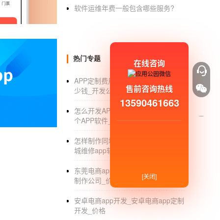
减少促销费用外卖订餐app可交流较新折扣信
软件运维年费一般包含哪些服务?
无形中推广。这种方法不会被用户拒绝，效果
开发一款外卖app基本上需要功能全覆盖，如
而且它需要智能美观，页面布局清晰，便于访
热门专题
在线咨询
外卖APP开发，外卖创业者怎么打造
APP定制费用_移动APP定制开发多
外卖订餐
系统开发
案例，振声130微6623拨
售前咨询热线
少钱_开发公司
司专门研究开发系统，不做系统不打扰！
13590461663
怎么开发APP软件_自己怎么开发一
一是平台优势(真正能帮助商家从美团点评平台
个APP软件_赚钱
1.线上线下双引流：线下支付可以引流到线上
怎样制作同城维修app软件_制作同
城维修app软件
2.打造品牌店口碑：一键指导，支付成功页面
东莞电商app开发_东莞电商app开发
3.提高收银效率：团购直接查凭证，外卖自动
[关闭]
制作公司_价格
4.提高运营效率：通过收银系统使店铺上线，
安卓电商app开发_安卓电商app定制
开发_价格
二是外卖无缝深对接平台(订单秒不漏，凭证后