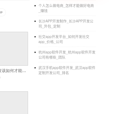
1.美团收银系统与双平台外卖，无缝对接，订
个人怎么做电商_怎样才能做好电商
_赚钱
P
2.美团收银系统可以直接给美团外卖客户发送
长沙APP开发制作_长沙APP开发公
三是优化评价，优化排名(线下支付评价在线同
司_外包_定制
1.将线下评价同步到线上，优化线上评价，实
社交app开发平台_如何开发社交
app_价格_公司
2.提高在线人气和受欢迎的餐厅
杭州app软件开发_杭州app软件开发
第四，全渠道会员(比较比较全面分析餐厅用户
公司有哪些_团队
1.通过多渠道获取大量会员，为线上餐饮门店
武汉手机app软件开发_武汉app软件
支付，订购和评估。
宠物电商app开发该如何才能做起来
定制开发公司_排名
0
外卖订餐系统开发案例，外卖订餐系统开发AP