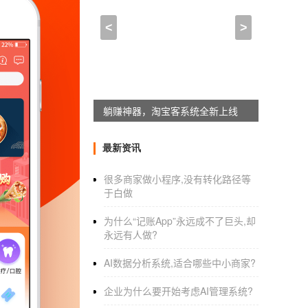
外卖点餐系统APP开发,开
<
>
2021-09-27 18:15:00
来自于
应用公园
010年到1010年，餐饮行业众多商户加入
外卖
统餐饮商家看到了曙光。一些创业者开始在当
躺赚神器，淘宝客系统全新上线
整合了本地门店，用户选择多；商家加入外卖订
最新资讯
外卖APP开发
，外卖企业家如何打造自己的需
很多商家做小程序,没有转化路径等
于白做
外卖下单，外卖APP正好被用户需要。作为餐
为什么“记账App”永远成不了巨头,却
在本地建立一个属于自己平台的外卖app，邀
永远有人做?
食客？将新产品一次性推给食客，让他们看到
AI数据分析系统,适合哪些中小商家?
用户评价，如何快速积累口碑？这需要每个用
为他人做出良好的判断。
企业为什么要开始考虑AI管理系统?