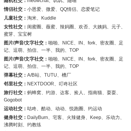
随机社交：
meowchat、叽叽、随喵
情侣社交：
小恩爱、微爱、QQ情侣、恋爱笔记
儿童社交：
淘米、Kuddle
女性社交：
闺蜜圈、薇蜜、辣妈圈、欢否、大姨妈、元子、
蜜芽、宝宝树
图片/声音/文字社交：
啪啪、NICE、IN、fork、密友圈、足
记、逗萌、拍信、一半、我的、TOP
图片/声音/文字社交：
啪啪、NICE、IN、fork、密友圈、足
记、逗萌、拍信、一半、我的、TOP
弹幕社交：
A/B站、TUTU、槽厂
邻里社交：
NEXTDOOR、叮咚社区
旅行社交：
蚂蜂窝、约游、达客、捡人、指南猫、耍耍、
Gogobot
运动社交：
咕咚、酷动、动动、悦跑圈、约运动
健身社交：
DailyBurn、宅客、火辣健身、Keep、乐动力、
沸腾时刻、约教练