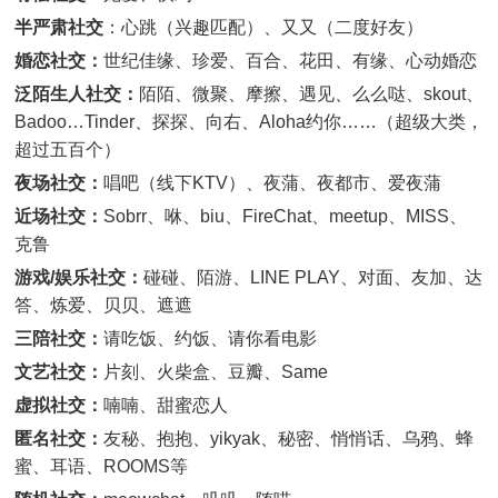
半严肃社交
：心跳（兴趣匹配）、又又（二度好友）
婚恋社交：
世纪佳缘、珍爱、百合、花田、有缘、心动婚恋
泛陌生人社交：
陌陌、微聚、摩擦、遇见、么么哒、skout、
Badoo…Tinder、探探、向右、Aloha约你……（超级大类，
超过五百个）
夜场社交：
唱吧（线下KTV）、夜蒲、夜都市、爱夜蒲
近场社交：
Sobrr、咻、biu、FireChat、meetup、MISS、
克鲁
游戏/娱乐社交：
碰碰、陌游、LINE PLAY、对面、友加、达
答、炼爱、贝贝、遮遮
三陪社交：
请吃饭、约饭、请你看电影
文艺社交：
片刻、火柴盒、豆瓣、Same
虚拟社交：
喃喃、甜蜜恋人
匿名社交：
友秘、抱抱、yikyak、秘密、悄悄话、乌鸦、蜂
蜜、耳语、ROOMS等